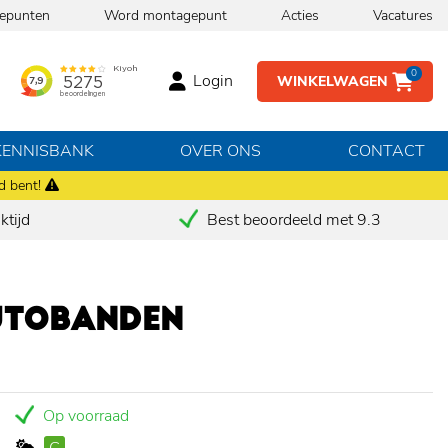
epunten
Word montagepunt
Acties
Vacatures
0
Login
WINKELWAGEN
KENNISBANK
OVER ONS
CONTACT
d bent!
tijd
Best beoordeeld met 9.3
UTOBANDEN
Op voorraad