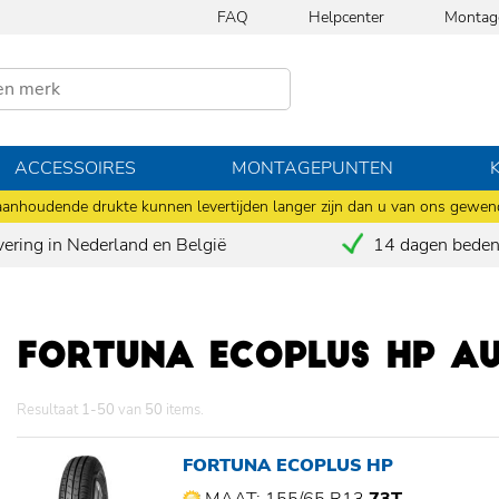
FAQ
Helpcenter
Montag
ACCESSOIRES
MONTAGEPUNTEN
anhoudende drukte kunnen levertijden langer zijn dan u van ons gewen
vering in Nederland en België
14 dagen bedenk
FORTUNA ECOPLUS HP A
Resultaat
1-50
van
50
items.
FORTUNA ECOPLUS HP