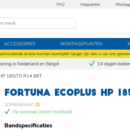
FAQ
Helpcenter
Montag
ACCESSOIRES
MONTAGEPUNTEN
anhoudende drukte kunnen levertijden langer zijn dan u van ons gewen
vering in Nederland en België
14 dagen bedenk
P 185/70 R14 88T
FORTUNA ECOPLUS HP 18
ZOMERBAND
Op voorraad (direct leverbaar)
Bandspecificaties