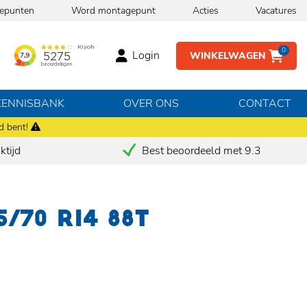
epunten
Word montagepunt
Acties
Vacatures
0
Login
WINKELWAGEN
KENNISBANK
OVER ONS
CONTACT
d bent!
tijd
Best beoordeeld met 9.3
5/70 R14 88T