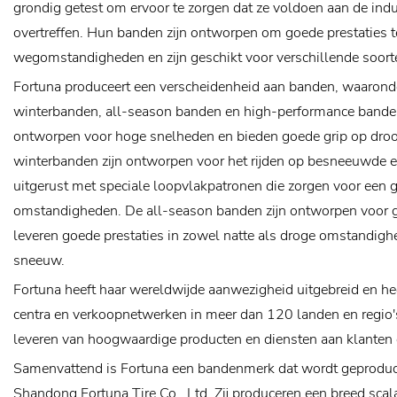
grondig getest om ervoor te zorgen dat ze voldoen aan de ind
overtreffen. Hun banden zijn ontworpen om goede prestaties t
wegomstandigheden en zijn geschikt voor verschillende soort
Fortuna produceert een verscheidenheid aan banden, waaron
winterbanden, all-season banden en high-performance bande
ontworpen voor hoge snelheden en bieden goede grip op dro
winterbanden zijn ontworpen voor het rijden op besneeuwde en
uitgerust met speciale loopvlakpatronen die zorgen voor een g
omstandigheden. De all-season banden zijn ontworpen voor ge
leveren goede prestaties in zowel natte als droge omstandighe
sneeuw.
Fortuna heeft haar wereldwijde aanwezigheid uitgebreid en h
centra en verkoopnetwerken in meer dan 120 landen en regio's
leveren van hoogwaardige producten en diensten aan klanten 
Samenvattend is Fortuna een bandenmerk dat wordt geproduce
Shandong Fortuna Tire Co., Ltd. Zij produceren een breed sca