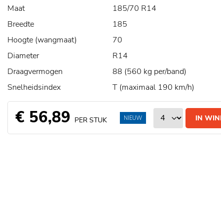
Maat
185/70 R14
Breedte
185
Hoogte (wangmaat)
70
Diameter
R14
Draagvermogen
88 (560 kg per/band)
Snelheidsindex
T (maximaal 190 km/h)
€ 56,89
IN WI
NIEUW
PER STUK