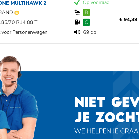
Op voorraad
TONE MULTIHAWK 2
BAND
B
€ 94,39
185/70 R14 88 T
C
t voor Personenwagen
69 db
NIET GE
JE ZOCH
WE HELPEN JE GRA