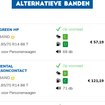
ALTERNATIEVE BANDEN
Op voorraad
 GREEN HP
BAND
C
€ 57,19
185/70 R14 88 T
D
t voor Personenwagen
68 db
Op voorraad
NENTAL
ASONCONTACT
B
BAND
C
€ 121,19
185/70 R14 88 T
71 db
t voor Personenwagen