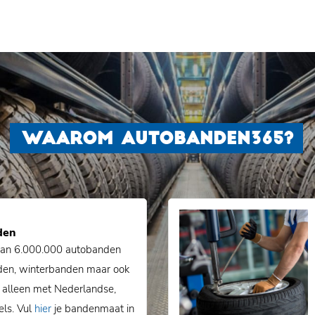
WAAROM AUTOBANDEN365?
den
an 6.000.000 autobanden
den, winterbanden maar ook
 alleen met Nederlandse,
els. Vul
hier
je bandenmaat in