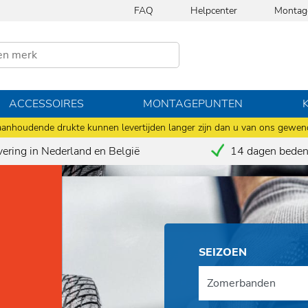
FAQ
Helpcenter
Montag
ACCESSOIRES
MONTAGEPUNTEN
anhoudende drukte kunnen levertijden langer zijn dan u van ons gewen
vering in Nederland en België
14 dagen bedenk
SEIZOEN