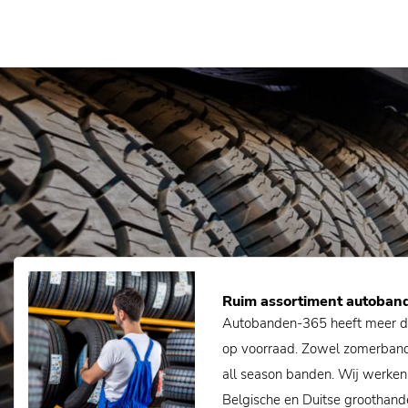
Ruim assortiment autoban
Autobanden-365 heeft meer d
op voorraad. Zowel zomerban
all season banden. Wij werken
Belgische en Duitse groothand