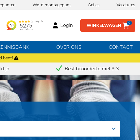
epunten
Word montagepunt
Acties
Vacatures
0
Login
WINKELWAGEN
KENNISBANK
OVER ONS
CONTACT
d bent!
tijd
Best beoordeeld met 9.3