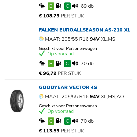
B
C
69 db
€ 108,79
PER STUK
FALKEN EUROALLSEASON AS-210 XL
MAAT: 205/55 R16
94V
XL,MS
Geschikt voor Personenwagen
Op voorraad
B
C
70 db
€ 96,79
PER STUK
GOODYEAR VECTOR 4S
MAAT: 205/55 R16
94V
XL,MS,AO
Geschikt voor Personenwagen
Op voorraad
C
C
70 db
€ 113,59
PER STUK