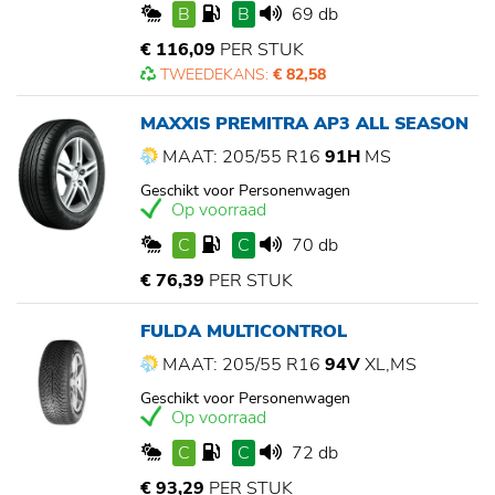
B
B
69 db
€ 116,09
PER STUK
TWEEDEKANS:
€ 82,58
MAXXIS PREMITRA AP3 ALL SEASON
MAAT: 205/55 R16
91H
MS
Geschikt voor Personenwagen
Op voorraad
C
C
70 db
€ 76,39
PER STUK
FULDA MULTICONTROL
MAAT: 205/55 R16
94V
XL,MS
Geschikt voor Personenwagen
Op voorraad
C
C
72 db
€ 93,29
PER STUK