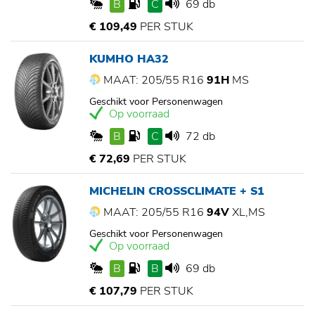
B
C
69 db
€ 109,49
PER STUK
KUMHO HA32
MAAT: 205/55 R16
91H
MS
Geschikt voor Personenwagen
Op voorraad
B
C
72 db
€ 72,69
PER STUK
MICHELIN CROSSCLIMATE + S1
MAAT: 205/55 R16
94V
XL,MS
Geschikt voor Personenwagen
Op voorraad
B
B
69 db
€ 107,79
PER STUK