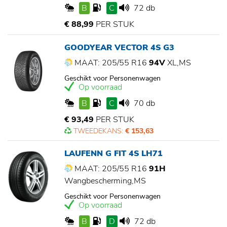
B
C
72 db
€ 88,99
PER STUK
GOODYEAR VECTOR 4S G3
MAAT: 205/55 R16
94V
XL,MS
Geschikt voor Personenwagen
Op voorraad
B
C
70 db
€ 93,49
PER STUK
TWEEDEKANS:
€ 153,63
LAUFENN G FIT 4S LH71
MAAT: 205/55 R16
91H
Wangbescherming,MS
Geschikt voor Personenwagen
Op voorraad
B
D
72 db