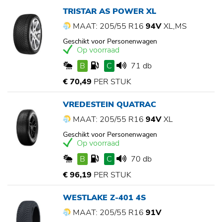
TRISTAR AS POWER XL
MAAT: 205/55 R16
94V
XL,MS
Geschikt voor Personenwagen
Op voorraad
B
C
71 db
€ 70,49
PER STUK
VREDESTEIN QUATRAC
MAAT: 205/55 R16
94V
XL
Geschikt voor Personenwagen
Op voorraad
B
C
70 db
€ 96,19
PER STUK
WESTLAKE Z-401 4S
MAAT: 205/55 R16
91V