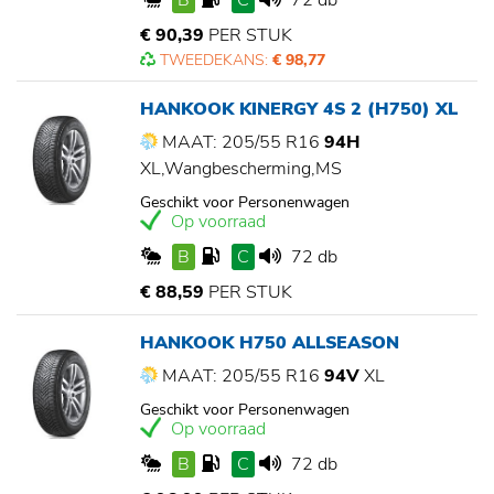
B
C
72 db
€ 90,39
PER STUK
TWEEDEKANS:
€ 98,77
HANKOOK KINERGY 4S 2 (H750) XL
MAAT: 205/55 R16
94H
XL,Wangbescherming,MS
Geschikt voor Personenwagen
Op voorraad
B
C
72 db
€ 88,59
PER STUK
HANKOOK H750 ALLSEASON
MAAT: 205/55 R16
94V
XL
Geschikt voor Personenwagen
Op voorraad
B
C
72 db