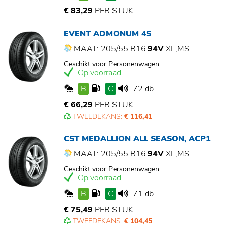
€ 83,29
PER STUK
EVENT ADMONUM 4S
MAAT: 205/55 R16
94V
XL,MS
Geschikt voor Personenwagen
Op voorraad
B
C
72 db
€ 66,29
PER STUK
TWEEDEKANS:
€ 116,41
CST MEDALLION ALL SEASON, ACP1
MAAT: 205/55 R16
94V
XL,MS
Geschikt voor Personenwagen
Op voorraad
B
C
71 db
€ 75,49
PER STUK
TWEEDEKANS:
€ 104,45