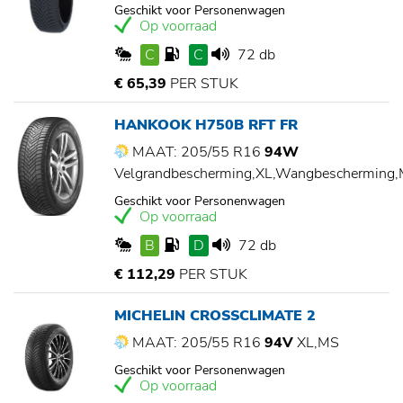
Geschikt voor Personenwagen
Op voorraad
C
C
72 db
€ 65,39
PER STUK
HANKOOK H750B RFT FR
MAAT: 205/55 R16
94W
Velgrandbescherming,XL,Wangbescherming
Geschikt voor Personenwagen
Op voorraad
B
D
72 db
€ 112,29
PER STUK
MICHELIN CROSSCLIMATE 2
MAAT: 205/55 R16
94V
XL,MS
Geschikt voor Personenwagen
Op voorraad