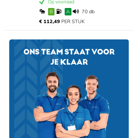
Op voorraad
B
A
70 db
€ 112,49
PER STUK