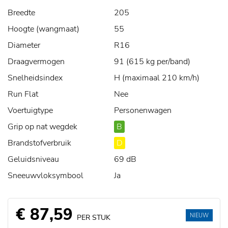
Breedte
205
Hoogte (wangmaat)
55
Diameter
R16
Draagvermogen
91 (615 kg per/band)
Snelheidsindex
H (maximaal 210 km/h)
Run Flat
Nee
Voertuigtype
Personenwagen
Grip op nat wegdek
B
Brandstofverbruik
D
Geluidsniveau
69 dB
Sneeuwvloksymbool
Ja
€ 87,59
NIEUW
PER STUK