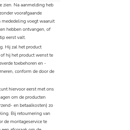
te zien. Na aanmelding heb
 zonder voorafgaande
n mededeling voegt waaruit
ten hebben ontvangen, of
p eerst valt.
. Hij zal het product
of hij het product wenst te
eleverde toebehoren en -
urneren, conform de door de
unt hiervoor eerst met ons
dagen om de producten
rzend- en betaalkosten) zo
ing. Bij retournering van
or de montageservice te
u een afspraak om de