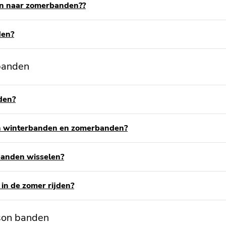
en naar zomerbanden??
den?
rbanden
den?
sen winterbanden en zomerbanden?
banden wisselen?
in de zomer rijden?
ason banden