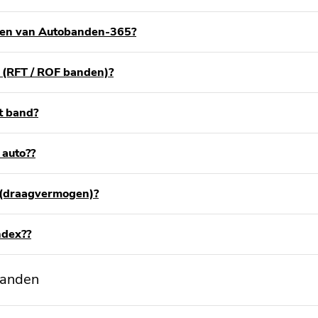
den van Autobanden-365?
 (RFT / ROF banden)?
t band?
 auto??
 (draagvermogen)?
ndex??
banden