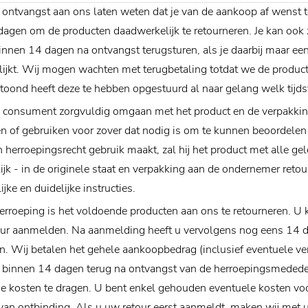
 ontvangst aan ons laten weten dat je van de aankoop af wenst 
dagen om de producten daadwerkelijk te retourneren. Je kan ook
nnen 14 dagen na ontvangst terugsturen, als je daarbij maar ee
lijkt. Wij mogen wachten met terugbetaling totdat we de produc
oond heeft deze te hebben opgestuurd al naar gelang welk tijdsti
e consument zorgvuldig omgaan met het product en de verpakking
en of gebruiken voor zover dat nodig is om te kunnen beoordelen 
jn herroepingsrecht gebruik maakt, zal hij het product met alle g
lijk - in de originele staat en verpakking aan de ondernemer reto
jke en duidelijke instructies.
rroeping is het voldoende producten aan ons te retourneren. U k
our aanmelden. Na aanmelding heeft u vervolgens nog eens 14 
en. Wij betalen het gehele aankoopbedrag (inclusief eventuele ve
jk binnen 14 dagen terug na ontvangst van de herroepingsmededel
 de kosten te dragen. U bent enkel gehouden eventuele kosten vo
van ontbinding. Als u uw retour eerst aanmeldt, maken wij met 