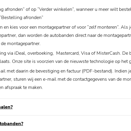
ing afronden” of op “Verder winkelen”, wanneer u meer wilt bestel
“Bestelling afronden”
in en kies voor een montagepartner of voor “zelf monteren”. Als j
partner, dan worden de autobanden direct naar de montagepartn
j de montagepartner.
ling via iDeal, overboeking, Mastercard, Visa of MisterCash. De b
laats. Onze site is voorzien van de nieuwste technologie op het 
ail met daarin de bevestiging en factuur (PDF-bestand). Indien j
rtner, sturen wij een e-mail met de contactgegevens van de mont
n afspraak te maken.
halen?
utobanden?