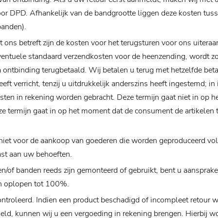
oor DPD. Afhankelijk van de bandgrootte liggen deze kosten tuss
banden).
 ons betreft zijn de kosten voor het terugsturen voor ons uiteraa
ventuele standaard verzendkosten voor de heenzending, wordt z
a ontbinding terugbetaald. Wij betalen u terug met hetzelfde be
eft verricht, tenzij u uitdrukkelijk anderszins heeft ingestemd; in
sten in rekening worden gebracht. Deze termijn gaat niet in op 
ze termijn gaat in op het moment dat de consument de artikelen t
 niet voor de aankoop van goederen die worden geproduceerd vol
ast aan uw behoeften.
n/of banden reeds zijn gemonteerd of gebruikt, bent u aansprakel
n oplopen tot 100%.
ontroleerd. Indien een product beschadigd of incompleet retour 
gemeld, kunnen wij u een vergoeding in rekening brengen. Hierbij 