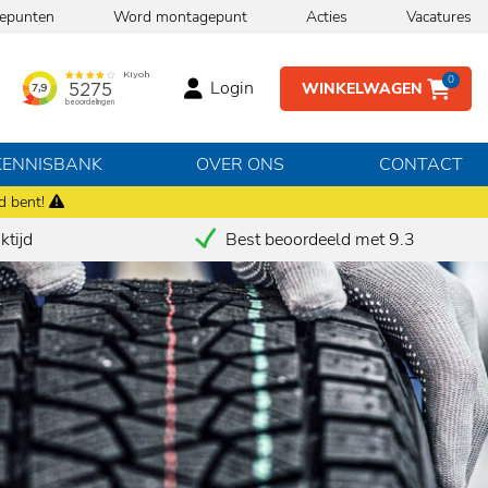
epunten
Word montagepunt
Acties
Vacatures
0
Login
WINKELWAGEN
KENNISBANK
OVER ONS
CONTACT
d bent!
tijd
Best beoordeeld met 9.3