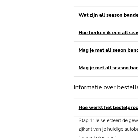
Wat zijn all season band
Hoe herken ik een all se
Mag je met all seaon band
Mag je met all season ban
Informatie over bestell
Hoe werkt het bestelproc
Stap 1: Je selecteert de g
zijkant van je huidige auto
“in winkelwagen”.