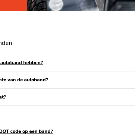
anden
n autoband hebben?
epte van de autoband?
at?
/ DOT code op een band?