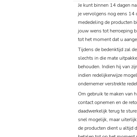
Je kunt binnen 14 dagen na
je vervolgens nog eens 14 
mededeling de producten bi
jouw wens tot herroeping b
tot het moment dat u aanget
Tijdens de bedenktijd zal d
slechts in die mate uitpakk
behouden. Indien hij van zi
indien redelijkerwijze moge
ondernemer verstrekte redeli
Om gebruik te maken van he
contact opnemen en de ret
daadwerkelijk terug te stur
snel mogelijk, maar uiterli
de producten dient u altijd
betalen tot op het moment 