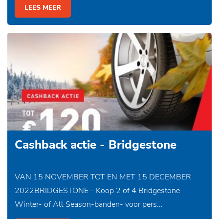
LEES MEER
Cashback actie - Bridgestone
VAN 15 NOVEMBER TOT EN MET 15 DECEMBER
2022BRIDGESTONE - Koop 2 of 4 Bridgestone
Winter- of All Season-banden- voor pers...