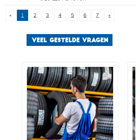
«
1
2
3
4
5
6
7
»
VEEL GESTELDE VRAGEN