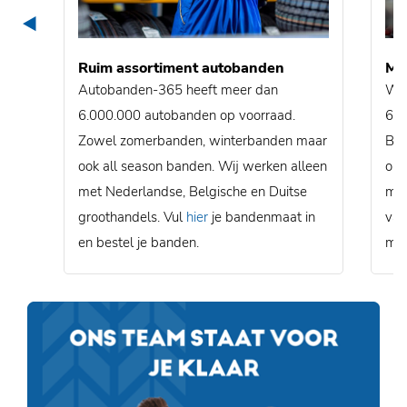
Ruim assortiment autobanden
Mon
Autobanden-365 heeft meer dan
Wij
6.000.000 autobanden op voorraad.
600
Zowel zomerbanden, winterbanden maar
Bel
ook all season banden. Wij werken alleen
ons
met Nederlandse, Belgische en Duitse
mon
groothandels. Vul
hier
je bandenmaat in
van
en bestel je banden.
mon