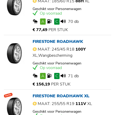
MAAT: 185/60 R15
88H
XL
Geschikt voor Personenwagen
Op voorraad
A
C
70 db
€ 77,49
PER STUK
FIRESTONE ROADHAWK
MAAT: 245/45 R18
100Y
XL,Wangbescherming
Geschikt voor Personenwagen
Op voorraad
A
C
71 db
€ 156,19
PER STUK
FIRESTONE ROADHAWK XL
Op=Op
MAAT: 255/55 R19
111V
XL
Geschikt voor Personenwagen