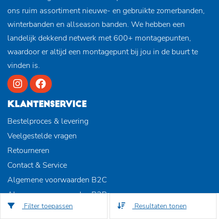
ons ruim assortiment nieuwe- en gebruikte zomerbanden,
winterbanden en allseason banden. We hebben een
landelijk dekkend netwerk met 600+ montagepunten,
waardoor er altijd een montagepunt bij jou in de buurt te
vinden is.
KLANTENSERVICE
Bestelproces & levering
Veelgestelde vragen
Retourneren
Contact & Service
Algemene voorwaarden B2C
Algemene voorwaarden B2B
Filter toepassen
Resultaten tonen
Review voorwaarden