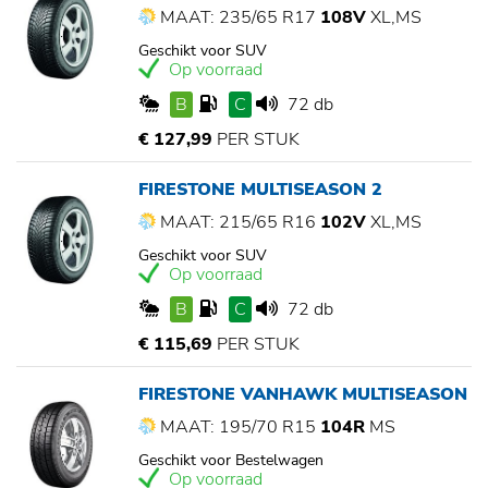
MAAT: 235/65 R17
108V
XL,MS
Geschikt voor SUV
Op voorraad
B
C
72 db
€ 127,99
PER STUK
FIRESTONE MULTISEASON 2
MAAT: 215/65 R16
102V
XL,MS
Geschikt voor SUV
Op voorraad
B
C
72 db
€ 115,69
PER STUK
FIRESTONE VANHAWK MULTISEASON
MAAT: 195/70 R15
104R
MS
Geschikt voor Bestelwagen
Op voorraad