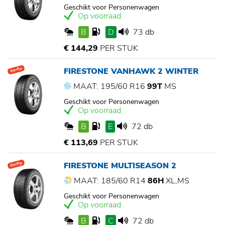
Geschikt voor Personenwagen
Op voorraad
B
D
73 db
€ 144,29
PER STUK
FIRESTONE VANHAWK 2 WINTER
Op=Op
MAAT: 195/60 R16
99T
MS
Geschikt voor Personenwagen
Op voorraad
B
E
72 db
€ 113,69
PER STUK
FIRESTONE MULTISEASON 2
Op=Op
MAAT: 185/60 R14
86H
XL,MS
Geschikt voor Personenwagen
Op voorraad
B
C
72 db