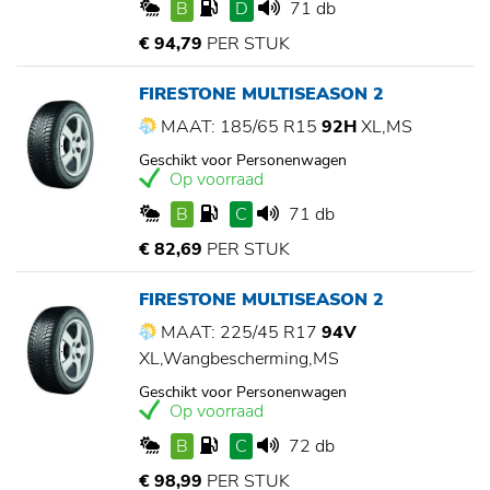
B
D
71 db
€ 94,79
PER STUK
FIRESTONE MULTISEASON 2
MAAT: 185/65 R15
92H
XL,MS
Geschikt voor Personenwagen
Op voorraad
B
C
71 db
€ 82,69
PER STUK
FIRESTONE MULTISEASON 2
MAAT: 225/45 R17
94V
XL,Wangbescherming,MS
Geschikt voor Personenwagen
Op voorraad
B
C
72 db
€ 98,99
PER STUK