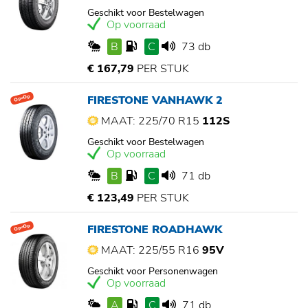
Geschikt voor Bestelwagen
Op voorraad
B
C
73 db
€ 167,79
PER STUK
FIRESTONE VANHAWK 2
Op=Op
MAAT: 225/70 R15
112S
Geschikt voor Bestelwagen
Op voorraad
B
C
71 db
€ 123,49
PER STUK
FIRESTONE ROADHAWK
Op=Op
MAAT: 225/55 R16
95V
Geschikt voor Personenwagen
Op voorraad
A
C
71 db