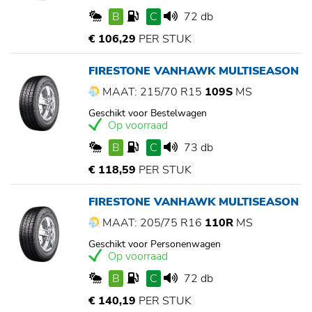
B
C
72 db
€ 106,29
PER STUK
FIRESTONE VANHAWK MULTISEASON
MAAT: 215/70 R15
109S
MS
Geschikt voor Bestelwagen
Op voorraad
B
C
73 db
€ 118,59
PER STUK
FIRESTONE VANHAWK MULTISEASON
MAAT: 205/75 R16
110R
MS
Geschikt voor Personenwagen
Op voorraad
B
C
72 db
€ 140,19
PER STUK