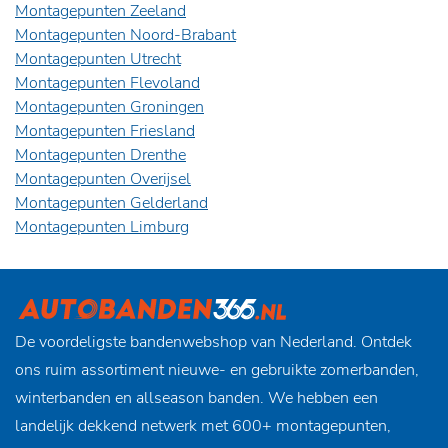
Montagepunten Zeeland
Montagepunten Noord-Brabant
Montagepunten Utrecht
Montagepunten Flevoland
Montagepunten Groningen
Montagepunten Friesland
Montagepunten Drenthe
Montagepunten Overijsel
Montagepunten Gelderland
Montagepunten Limburg
De voordeligste bandenwebshop van Nederland. Ontdek
ons ruim assortiment nieuwe- en gebruikte zomerbanden,
winterbanden en allseason banden. We hebben een
landelijk dekkend netwerk met 600+ montagepunten,