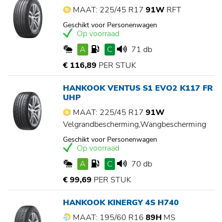
MAAT: 225/45 R17
91W
RFT
Geschikt voor Personenwagen
Op voorraad
A
C
71 db
€ 116,89
PER STUK
HANKOOK VENTUS S1 EVO2 K117 FR
UHP
MAAT: 225/45 R17
91W
Velgrandbescherming,Wangbescherming
Geschikt voor Personenwagen
Op voorraad
A
C
70 db
€ 99,69
PER STUK
HANKOOK KINERGY 4S H740
MAAT: 195/60 R16
89H
MS