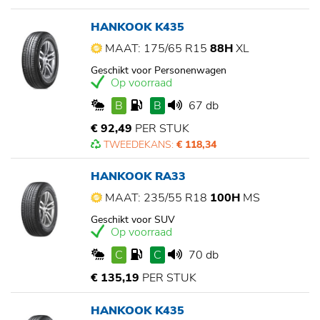
HANKOOK K435
MAAT: 175/65 R15
88H
XL
Geschikt voor Personenwagen
Op voorraad
B
B
67 db
€ 92,49
PER STUK
TWEEDEKANS:
€ 118,34
HANKOOK RA33
MAAT: 235/55 R18
100H
MS
Geschikt voor SUV
Op voorraad
C
C
70 db
€ 135,19
PER STUK
HANKOOK K435