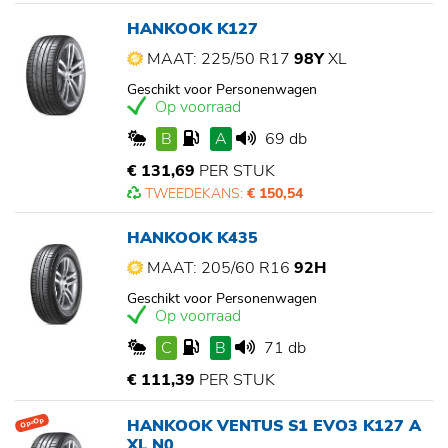
HANKOOK K127
MAAT: 225/50 R17
98Y
XL
Geschikt voor Personenwagen
Op voorraad
B
A
69 db
€ 131,69
PER STUK
TWEEDEKANS:
€ 150,54
HANKOOK K435
MAAT: 205/60 R16
92H
Geschikt voor Personenwagen
Op voorraad
C
B
71 db
€ 111,39
PER STUK
HANKOOK VENTUS S1 EVO3 K127 A
Op=Op
XL N0