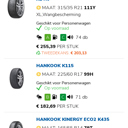
MAAT: 315/35 R21
111Y
XL,Wangbescherming
Geschikt voor Personenwagen
Op voorraad
A
C
74 db
€ 255,39
PER STUK
TWEEDEKANS:
€ 203,13
HANKOOK K115
MAAT: 225/60 R17
99H
Geschikt voor Personenwagen
Op voorraad
B
C
71 db
€ 182,69
PER STUK
HANKOOK KINERGY ECO2 K435