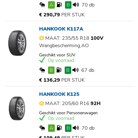
A
B
70 db
€ 290,79
PER STUK
HANKOOK K117A
MAAT: 235/55 R18
100V
Wangbescherming,AO
Geschikt voor SUV
Op voorraad
B
B
67 db
€ 136,29
PER STUK
HANKOOK K125
MAAT: 205/60 R16
92H
Geschikt voor Personenwagen
Op voorraad
A
B
70 db