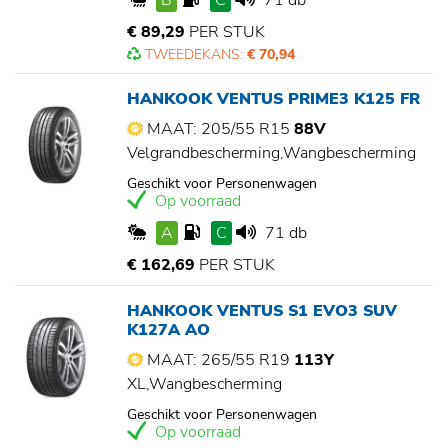
B
C
71 db
€ 89,29
PER STUK
TWEEDEKANS:
€ 70,94
HANKOOK VENTUS PRIME3 K125 FR
MAAT: 205/55 R15
88V
Velgrandbescherming,Wangbescherming
Geschikt voor Personenwagen
Op voorraad
A
C
71 db
€ 162,69
PER STUK
HANKOOK VENTUS S1 EVO3 SUV
K127A AO
MAAT: 265/55 R19
113Y
XL,Wangbescherming
Geschikt voor Personenwagen
Op voorraad