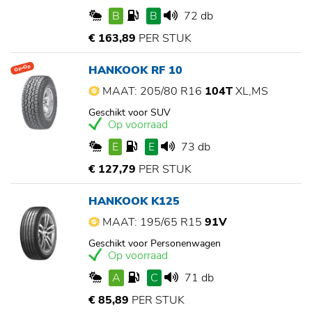
B
B
72 db
€ 163,89
PER STUK
HANKOOK RF 10
Op=Op
MAAT: 205/80 R16
104T
XL,MS
Geschikt voor SUV
Op voorraad
E
E
73 db
€ 127,79
PER STUK
HANKOOK K125
MAAT: 195/65 R15
91V
Geschikt voor Personenwagen
Op voorraad
A
C
71 db
€ 85,89
PER STUK