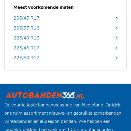
Meest voorkomende maten
205/45 R17
205/55 R16
225/40 R18
225/45 R17
225/50 R17
De voordeligste bandenwebshop van Nederland. Ontdek
ons ruim assortiment nieuwe- en gebruikte zomerbanden,
winterbanden en allseason banden. We hebben een
landelijk dekkend netwerk met 600+ montagepunten,