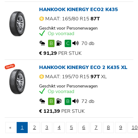
HANKOOK KINERGY ECO2 K435
MAAT: 165/80 R15
87T
Geschikt voor Personenwagen
Op voorraad
B
C
70 db
€ 91,29
PER STUK
HANKOOK KINERGY ECO 2 K435 XL
Op=Op
MAAT: 195/70 R15
97T
XL
Geschikt voor Personenwagen
Op voorraad
B
B
72 db
€ 121,39
PER STUK
«
1
2
3
4
5
6
7
8
9
10