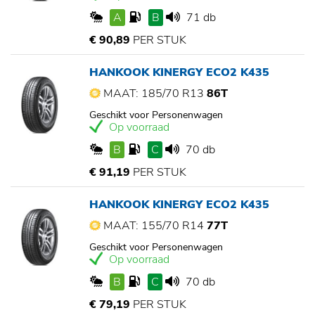
A
B
71 db
€ 90,89
PER STUK
HANKOOK KINERGY ECO2 K435
MAAT: 185/70 R13
86T
Geschikt voor Personenwagen
Op voorraad
B
C
70 db
€ 91,19
PER STUK
HANKOOK KINERGY ECO2 K435
MAAT: 155/70 R14
77T
Geschikt voor Personenwagen
Op voorraad
B
C
70 db
€ 79,19
PER STUK