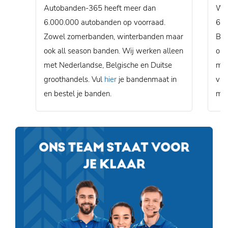
Autobanden-365 heeft meer dan
Wij
6.000.000 autobanden op voorraad.
600
Zowel zomerbanden, winterbanden maar
Bel
ook all season banden. Wij werken alleen
ons
met Nederlandse, Belgische en Duitse
mon
groothandels. Vul
hier
je bandenmaat in
van
en bestel je banden.
mon