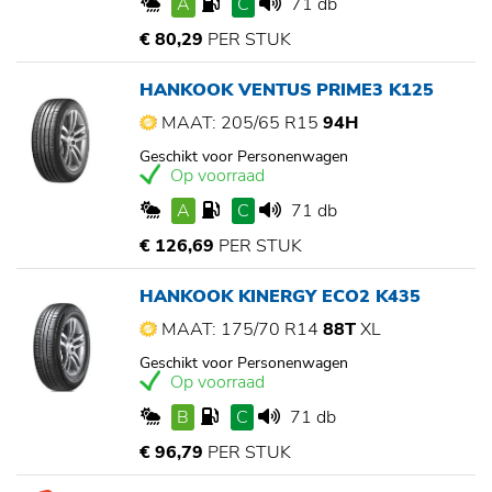
A
C
71 db
€ 80,29
PER STUK
HANKOOK VENTUS PRIME3 K125
MAAT: 205/65 R15
94H
Geschikt voor Personenwagen
Op voorraad
A
C
71 db
€ 126,69
PER STUK
HANKOOK KINERGY ECO2 K435
MAAT: 175/70 R14
88T
XL
Geschikt voor Personenwagen
Op voorraad
B
C
71 db
€ 96,79
PER STUK