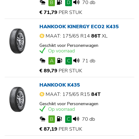
B
D
70 db
€ 71,79
PER STUK
HANKOOK KINERGY ECO2 K435
MAAT: 175/65 R14
86T
XL
Geschikt voor Personenwagen
Op voorraad
A
C
71 db
€ 89,79
PER STUK
HANKOOK K435
MAAT: 175/65 R15
84T
Geschikt voor Personenwagen
Op voorraad
B
C
70 db
€ 87,19
PER STUK