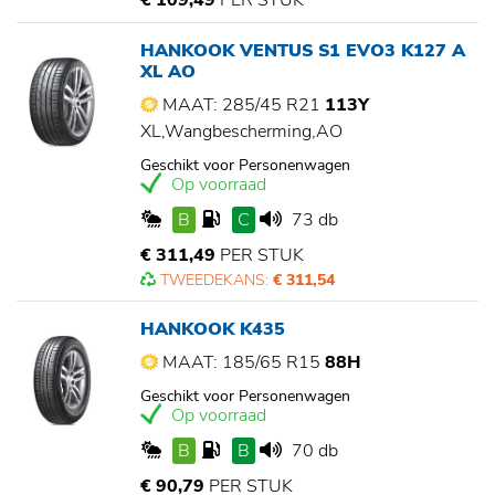
€ 109,49
PER STUK
HANKOOK VENTUS S1 EVO3 K127 A
XL AO
MAAT: 285/45 R21
113Y
XL,Wangbescherming,AO
Geschikt voor Personenwagen
Op voorraad
B
C
73 db
€ 311,49
PER STUK
TWEEDEKANS:
€ 311,54
HANKOOK K435
MAAT: 185/65 R15
88H
Geschikt voor Personenwagen
Op voorraad
B
B
70 db
€ 90,79
PER STUK