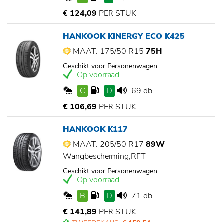
€ 124,09
PER STUK
HANKOOK KINERGY ECO K425
MAAT: 175/50 R15
75H
Geschikt voor Personenwagen
Op voorraad
C
D
69 db
€ 106,69
PER STUK
HANKOOK K117
MAAT: 205/50 R17
89W
Wangbescherming,RFT
Geschikt voor Personenwagen
Op voorraad
B
D
71 db
€ 141,89
PER STUK