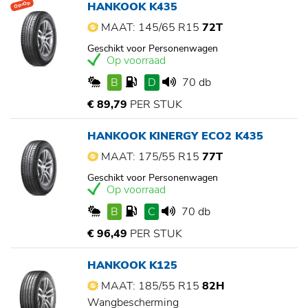
HANKOOK K435
Op=Op
MAAT: 145/65 R15
72T
Geschikt voor Personenwagen
Op voorraad
B
D
70 db
€ 89,79
PER STUK
HANKOOK KINERGY ECO2 K435
MAAT: 175/55 R15
77T
Geschikt voor Personenwagen
Op voorraad
B
C
70 db
€ 96,49
PER STUK
HANKOOK K125
MAAT: 185/55 R15
82H
Wangbescherming