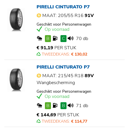
PIRELLI CINTURATO P7
MAAT: 205/55 R16
91V
Geschikt voor Personenwagen
Op voorraad
B
C
70 db
€ 91,19
PER STUK
TWEEDEKANS:
€ 130,02
PIRELLI CINTURATO P7
MAAT: 215/45 R18
89V
Wangbescherming
Geschikt voor Personenwagen
Op voorraad
B
B
71 db
€ 144,69
PER STUK
TWEEDEKANS:
€ 114,77