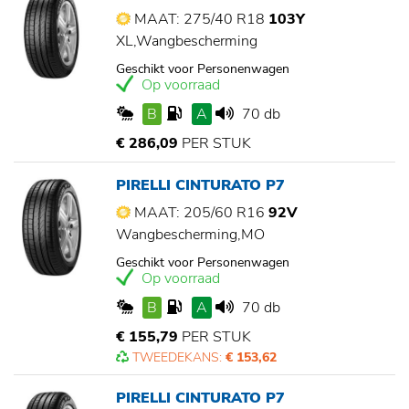
MAAT: 275/40 R18
103Y
XL,Wangbescherming
Geschikt voor Personenwagen
Op voorraad
B
A
70 db
€ 286,09
PER STUK
PIRELLI CINTURATO P7
MAAT: 205/60 R16
92V
Wangbescherming,MO
Geschikt voor Personenwagen
Op voorraad
B
A
70 db
€ 155,79
PER STUK
TWEEDEKANS:
€ 153,62
PIRELLI CINTURATO P7