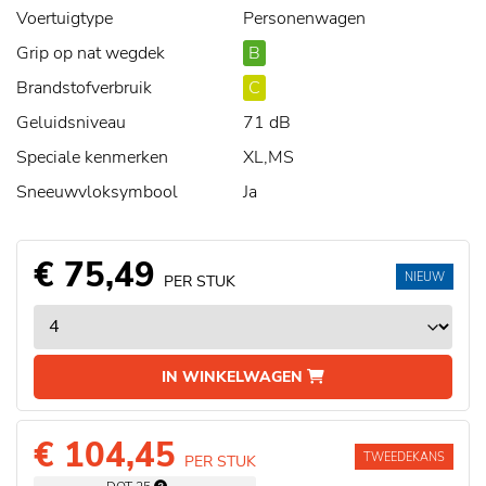
Voertuigtype
Personenwagen
Grip op nat wegdek
B
Brandstofverbruik
C
Geluidsniveau
71 dB
Speciale kenmerken
XL,MS
Sneeuwvloksymbool
Ja
€ 75,49
NIEUW
PER STUK
IN WINKELWAGEN
€ 104,45
TWEEDEKANS
PER STUK