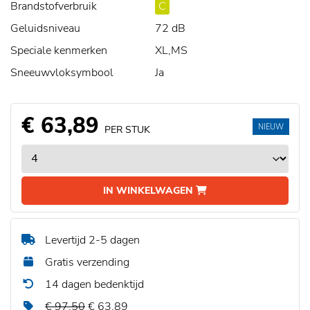
Brandstofverbruik
C
Geluidsniveau
72 dB
Speciale kenmerken
XL,MS
Sneeuwvloksymbool
Ja
€ 63,89
NIEUW
PER STUK
IN WINKELWAGEN
Levertijd 2-5 dagen
Gratis verzending
14 dagen bedenktijd
€ 97,50
€ 63,89