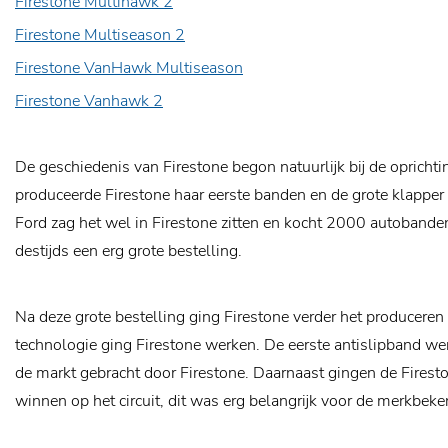
Firestone Multihawk 2
Firestone Multiseason 2
Firestone VanHawk Multiseason
Firestone Vanhawk 2
De geschiedenis van Firestone begon natuurlijk bij de oprich
produceerde Firestone haar eerste banden en de grote klapper 
Ford zag het wel in Firestone zitten en kocht 2000 autobande
destijds een erg grote bestelling.
Na deze grote bestelling ging Firestone verder het producere
technologie ging Firestone werken. De eerste antislipband we
de markt gebracht door Firestone. Daarnaast gingen de Fires
winnen op het circuit, dit was erg belangrijk voor de merkbek