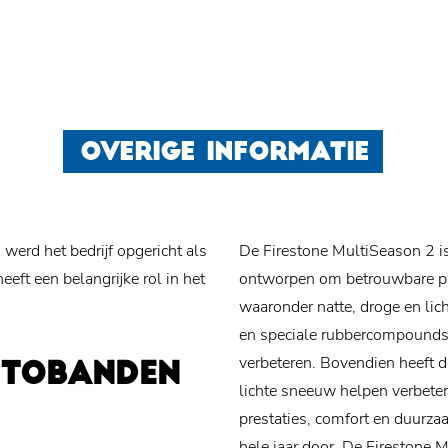
OVERIGE INFORMATIE
 werd het bedrijf opgericht als
De Firestone MultiSeason 2 i
ft een belangrijke rol in het
ontworpen om betrouwbare pre
waaronder natte, droge en li
en speciale rubbercompounds d
verbeteren. Bovendien heeft d
UTOBANDEN
lichte sneeuw helpen verbeter
prestaties, comfort en duurza
hele jaar door. De Firestone 