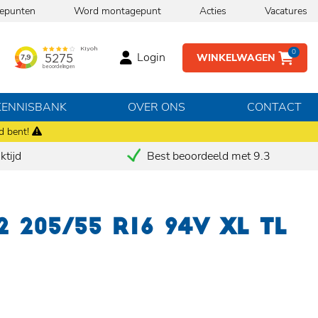
epunten
Word montagepunt
Acties
Vacatures
0
Login
WINKELWAGEN
KENNISBANK
OVER ONS
CONTACT
d bent!
tijd
Best beoordeeld met 9.3
2 205/55 R16 94V XL TL