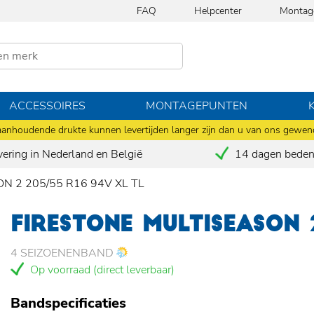
FAQ
Helpcenter
Montag
ACCESSOIRES
MONTAGEPUNTEN
anhoudende drukte kunnen levertijden langer zijn dan u van ons gewen
vering in Nederland en België
14 dagen bedenk
ON 2 205/55 R16 94V XL TL
FIRESTONE MULTISEASON 
4 SEIZOENENBAND
Op voorraad (direct leverbaar)
Bandspecificaties