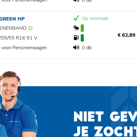
t voor Personenwagen
0 db
Op voorraad
 GREEN HP
ZOENENBAND
€ 62,89
205/55 R16 91 V
t voor Personenwagen
0 db
NIET GE
JE ZOCH