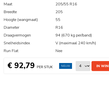
Maat
205/55 R16
Breedte
205
Hoogte (wangmaat)
55
Diameter
R16
Draagvermogen
94 (670 kg per/band)
Snelheidsindex
V (maximaal 240 km/h)
Run Flat
Nee
€ 92,79
IN WI
NIEUW
PER STUK