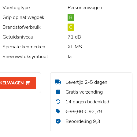
Voertuigtype
Personenwagen
Grip op nat wegdek
B
Brandstofverbruik
C
Geluidsniveau
71 dB
Speciale kenmerken
XL,MS
Sneeuwvloksymbool
Ja
Levertijd 2-5 dagen
NKELWAGEN
Gratis verzending
14 dagen bedenktijd
€ 99,00
€ 92,79
Beoordeling 9,3