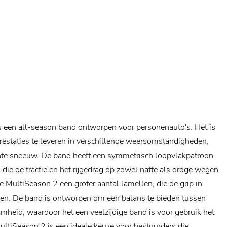
s een all-season band ontworpen voor personenauto's. Het is
staties te leveren in verschillende weersomstandigheden,
chte sneeuw. De band heeft een symmetrisch loopvlakpatroon
ie de tractie en het rijgedrag op zowel natte als droge wegen
e MultiSeason 2 een groter aantal lamellen, die de grip in
en. De band is ontworpen om een ​​balans te bieden tussen
amheid, waardoor het een veelzijdige band is voor gebruik het
MultiSeason 2 is een ideale keuze voor bestuurders die