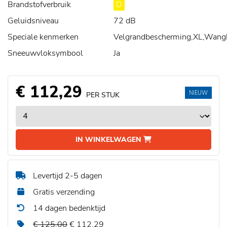
Brandstofverbruik
D
Geluidsniveau
72 dB
Speciale kenmerken
Velgrandbescherming,XL,Wan
Sneeuwvloksymbool
Ja
€ 112,29
NIEUW
PER STUK
IN WINKELWAGEN
Levertijd 2-5 dagen
Gratis verzending
14 dagen bedenktijd
€ 125,00
€ 112,29