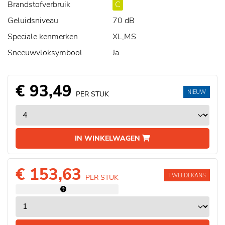
Brandstofverbruik
C
Geluidsniveau
70 dB
Speciale kenmerken
XL,MS
Sneeuwvloksymbool
Ja
€ 93,49
NIEUW
PER STUK
IN WINKELWAGEN
€ 153,63
TWEEDEKANS
PER STUK