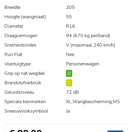
Breedte
205
Hoogte (wangmaat)
55
Diameter
R16
Draagvermogen
94 (670 kg per/band)
Snelheidsindex
V (maximaal 240 km/h)
Run Flat
Nee
Voertuigtype
Personenwagen
Grip op nat wegdek
B
Brandstofverbruik
C
Geluidsniveau
72 dB
Speciale kenmerken
XL,Wangbescherming,MS
Sneeuwvloksymbool
Ja