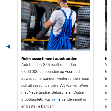
Ruim assortiment autobanden
Mon
Autobanden-365 heeft meer dan
Wij
6.000.000 autobanden op voorraad.
600
Zowel zomerbanden, winterbanden maar
Bel
ook all season banden. Wij werken alleen
ons
met Nederlandse, Belgische en Duitse
mon
groothandels. Vul
hier
je bandenmaat in
van
en bestel je banden.
mon