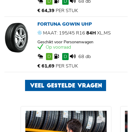
D
D
68 db
€ 64,39
PER STUK
FORTUNA GOWIN UHP
MAAT: 195/45 R16
84H
XL,MS
Geschikt voor Personenwagen
Op voorraad
D
D
68 db
€ 61,69
PER STUK
VEEL GESTELDE VRAGEN