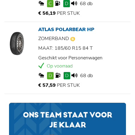
C
D
68 db
€ 56,19
PER STUK
ATLAS POLARBEAR HP
ZOMERBAND
MAAT: 185/60 R15 84 T
Geschikt voor Personenwagen
Op voorraad
D
D
68 db
€ 57,59
PER STUK