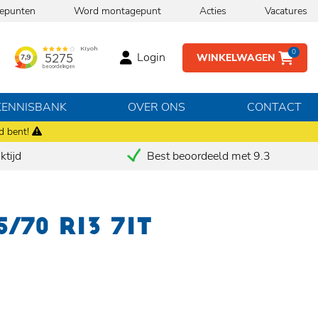
epunten
Word montagepunt
Acties
Vacatures
0
Login
WINKELWAGEN
KENNISBANK
OVER ONS
CONTACT
d bent!
tijd
Best beoordeeld met 9.3
/70 R13 71T