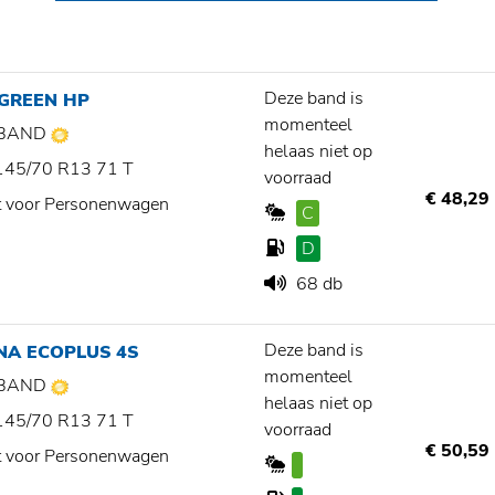
Deze band is
 GREEN HP
momenteel
BAND
helaas niet op
145/70 R13 71 T
voorraad
€ 48,29
t voor Personenwagen
C
D
68 db
Deze band is
NA ECOPLUS 4S
momenteel
BAND
helaas niet op
145/70 R13 71 T
voorraad
€ 50,59
t voor Personenwagen