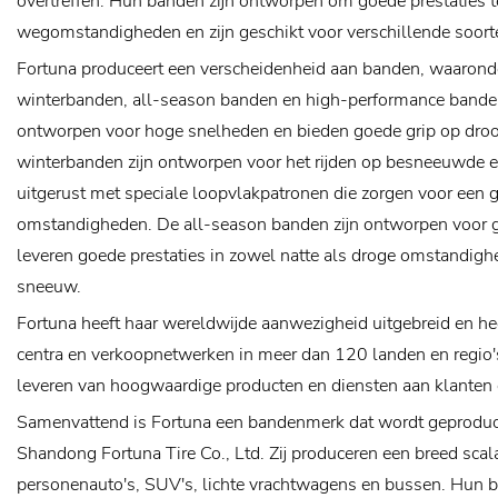
overtreffen. Hun banden zijn ontworpen om goede prestaties t
wegomstandigheden en zijn geschikt voor verschillende soort
Fortuna produceert een verscheidenheid aan banden, waaron
winterbanden, all-season banden en high-performance bande
ontworpen voor hoge snelheden en bieden goede grip op dro
winterbanden zijn ontworpen voor het rijden op besneeuwde en
uitgerust met speciale loopvlakpatronen die zorgen voor een g
omstandigheden. De all-season banden zijn ontworpen voor ge
leveren goede prestaties in zowel natte als droge omstandighe
sneeuw.
Fortuna heeft haar wereldwijde aanwezigheid uitgebreid en h
centra en verkoopnetwerken in meer dan 120 landen en regio's
leveren van hoogwaardige producten en diensten aan klanten 
Samenvattend is Fortuna een bandenmerk dat wordt geproduce
Shandong Fortuna Tire Co., Ltd. Zij produceren een breed sca
personenauto's, SUV's, lichte vrachtwagens en bussen. Hun b