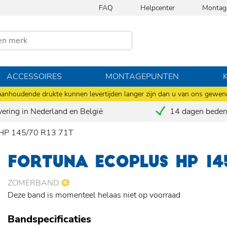
FAQ
Helpcenter
Montag
ACCESSOIRES
MONTAGEPUNTEN
anhoudende drukte kunnen levertijden langer zijn dan u van ons gewen
vering in Nederland en België
14 dagen bedenk
P 145/70 R13 71T
FORTUNA ECOPLUS HP 145
ZOMERBAND
Deze band is momenteel helaas niet op voorraad
Bandspecificaties