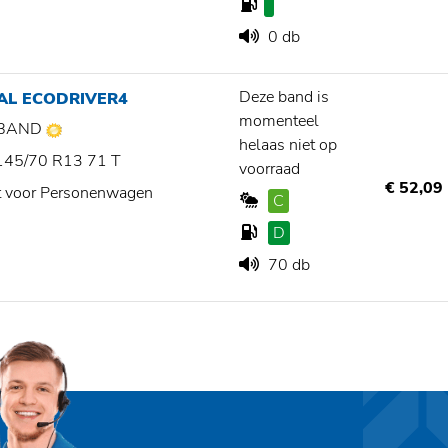
0 db
Deze band is
AL ECODRIVER4
momenteel
BAND
helaas niet op
145/70 R13 71 T
voorraad
€ 52,09
t voor Personenwagen
C
D
70 db