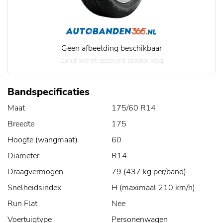
Geen afbeelding beschikbaar
Band wordt geleverd zonder velg
Bandspecificaties
Maat
175/60 R14
Breedte
175
Hoogte (wangmaat)
60
Diameter
R14
Draagvermogen
79 (437 kg per/band)
Snelheidsindex
H (maximaal 210 km/h)
Run Flat
Nee
Voertuigtype
Personenwagen