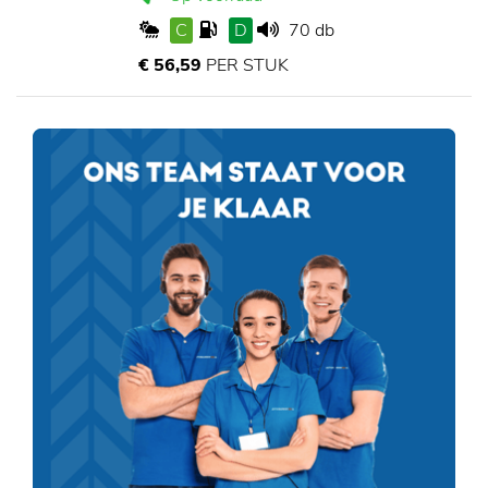
C
D
70 db
€ 56,59
PER STUK