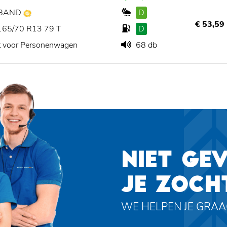
BAND
D
€ 53,59
165/70 R13 79 T
D
t voor Personenwagen
68 db
NIET GE
JE ZOCH
WE HELPEN JE GRA