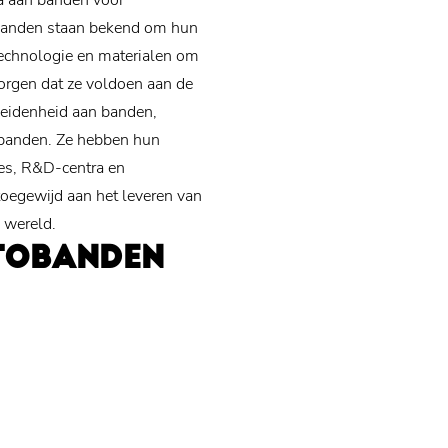
la aan banden voor
anden staan ​​bekend om hun
technologie en materialen om
orgen dat ze voldoen aan de
heidenheid aan banden,
 banden. Ze hebben hun
es, R&D-centra en
toegewijd aan het leveren van
 wereld.
TOBANDEN