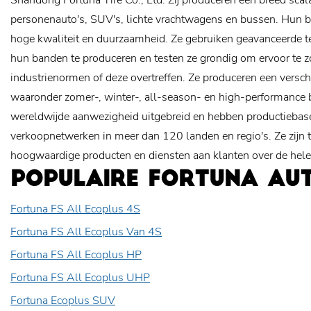
Shandong Fortuna Tire Co., Ltd. Zij produceren een breed sca
personenauto's, SUV's, lichte vrachtwagens en bussen. Hun b
hoge kwaliteit en duurzaamheid. Ze gebruiken geavanceerde 
hun banden te produceren en testen ze grondig om ervoor te z
industrienormen of deze overtreffen. Ze produceren een versc
waaronder zomer-, winter-, all-season- en high-performance
wereldwijde aanwezigheid uitgebreid en hebben productiebas
verkoopnetwerken in meer dan 120 landen en regio's. Ze zijn 
hoogwaardige producten en diensten aan klanten over de hele
POPULAIRE FORTUNA AU
Fortuna FS All Ecoplus 4S
Fortuna FS All Ecoplus Van 4S
Fortuna FS All Ecoplus HP
Fortuna FS All Ecoplus UHP
Fortuna Ecoplus SUV