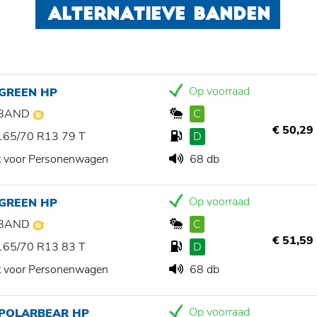
ALTERNATIEVE BANDEN
Op voorraad
 GREEN HP
BAND
C
€ 50,29
165/70 R13 79 T
D
t voor Personenwagen
68 db
Op voorraad
 GREEN HP
BAND
C
€ 51,59
165/70 R13 83 T
D
t voor Personenwagen
68 db
Op voorraad
 POLARBEAR HP