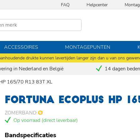
FAQ
Helpcenter
Montag
ACCESSOIRES
MONTAGEPUNTEN
anhoudende drukte kunnen levertijden langer zijn dan u van ons gewen
vering in Nederland en België
14 dagen bedenk
P 165/70 R13 83T XL
FORTUNA ECOPLUS HP 165
ZOMERBAND
Op voorraad (direct leverbaar)
Bandspecificaties