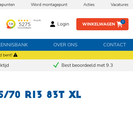
epunten
Word montagepunt
Acties
Vacatures
0
Login
WINKELWAGEN
KENNISBANK
OVER ONS
CONTACT
d bent!
tijd
Best beoordeeld met 9.3
/70 R13 83T XL