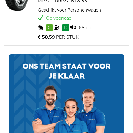
MAAT: 165/70 R13 83 T
Geschikt voor Personenwagen
Op voorraad
C
D
68 db
€ 50,59
PER STUK