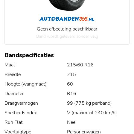
Geen afbeelding beschikbaar
Band wordt geleverd zonder velg
Bandspecificaties
Maat
215/60 R16
Breedte
215
Hoogte (wangmaat)
60
Diameter
R16
Draagvermogen
99 (775 kg per/band)
Snelheidsindex
V (maximaal 240 km/h)
Run Flat
Nee
Voertuigtype
Personenwagen