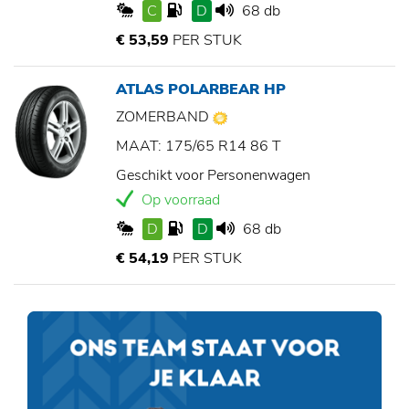
C
D
68 db
€ 53,59
PER STUK
ATLAS POLARBEAR HP
ZOMERBAND
MAAT: 175/65 R14 86 T
Geschikt voor Personenwagen
Op voorraad
D
D
68 db
€ 54,19
PER STUK