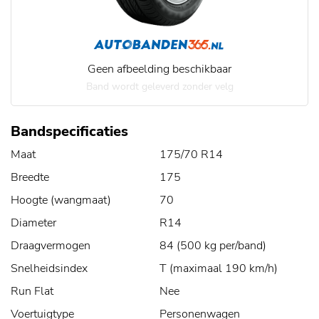
Geen afbeelding beschikbaar
Band wordt geleverd zonder velg
Bandspecificaties
Maat
175/70 R14
Breedte
175
Hoogte (wangmaat)
70
Diameter
R14
Draagvermogen
84 (500 kg per/band)
Snelheidsindex
T (maximaal 190 km/h)
Run Flat
Nee
Voertuigtype
Personenwagen