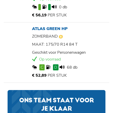
0 db
€ 56,19
PER STUK
ATLAS GREEN HP
ZOMERBAND
MAAT: 175/70 R14 84 T
Geschikt voor Personenwagen
Op voorraad
C
D
68 db
€ 52,89
PER STUK