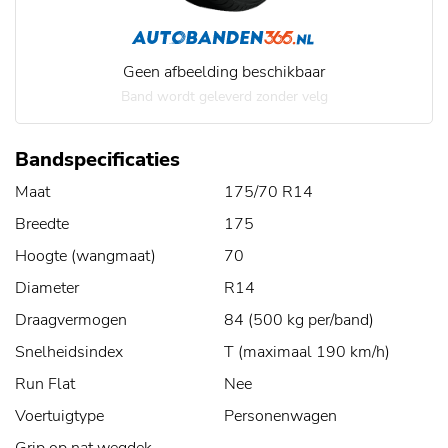
Geen afbeelding beschikbaar
Band wordt geleverd zonder velg
Bandspecificaties
Maat
175/70 R14
Breedte
175
Hoogte (wangmaat)
70
Diameter
R14
Draagvermogen
84 (500 kg per/band)
Snelheidsindex
T (maximaal 190 km/h)
Run Flat
Nee
Voertuigtype
Personenwagen