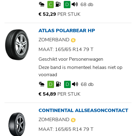
C
D
68 db
€ 52,29
PER STUK
ATLAS POLARBEAR HP
ZOMERBAND
MAAT: 165/65 R14 79 T
Geschikt voor Personenwagen
Deze band is momenteel helaas niet op
voorraad
D
D
68 db
€ 54,89
PER STUK
CONTINENTAL ALLSEASONCONTACT
ZOMERBAND
MAAT: 165/65 R14 79 T