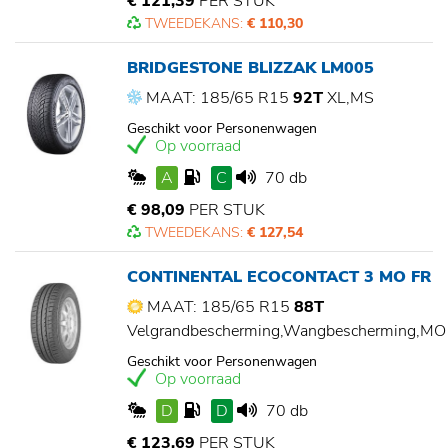
€ 121,39
PER STUK
TWEEDEKANS:
€ 110,30
BRIDGESTONE BLIZZAK LM005
MAAT: 185/65 R15
92T
XL,MS
Geschikt voor Personenwagen
Op voorraad
A
C
70 db
€ 98,09
PER STUK
TWEEDEKANS:
€ 127,54
CONTINENTAL ECOCONTACT 3 MO FR
MAAT: 185/65 R15
88T
Velgrandbescherming,Wangbescherming,MO
Geschikt voor Personenwagen
Op voorraad
D
D
70 db
€ 123,69
PER STUK