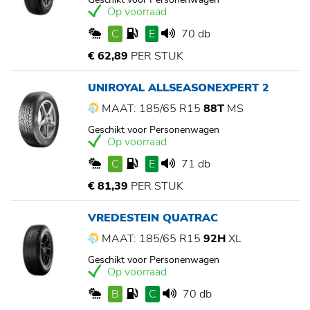
Op voorraad
C
E
70 db
€ 62,89
PER STUK
UNIROYAL ALLSEASONEXPERT 2
MAAT: 185/65 R15
88T
MS
Geschikt voor Personenwagen
Op voorraad
C
E
71 db
€ 81,39
PER STUK
VREDESTEIN QUATRAC
MAAT: 185/65 R15
92H
XL
Geschikt voor Personenwagen
Op voorraad
B
C
70 db