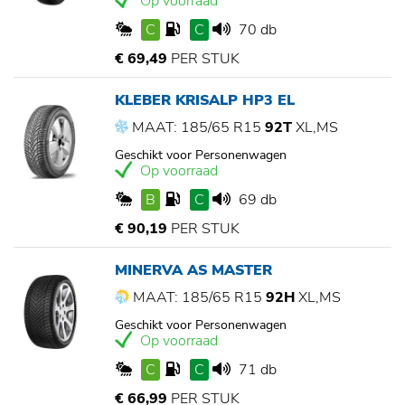
Op voorraad
C
C
70 db
€ 69,49
PER STUK
KLEBER KRISALP HP3 EL
MAAT: 185/65 R15
92T
XL,MS
Geschikt voor Personenwagen
Op voorraad
B
C
69 db
€ 90,19
PER STUK
MINERVA AS MASTER
MAAT: 185/65 R15
92H
XL,MS
Geschikt voor Personenwagen
Op voorraad
C
C
71 db
€ 66,99
PER STUK