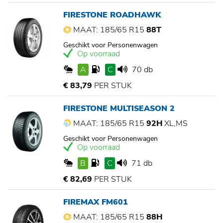
FIRESTONE ROADHAWK
MAAT: 185/65 R15
88T
Geschikt voor Personenwagen
Op voorraad
A
C
70 db
€ 83,79
PER STUK
FIRESTONE MULTISEASON 2
MAAT: 185/65 R15
92H
XL,MS
Geschikt voor Personenwagen
Op voorraad
B
C
71 db
€ 82,69
PER STUK
FIREMAX FM601
MAAT: 185/65 R15
88H