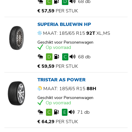
C
D
68 db
€ 57,59
PER STUK
SUPERIA BLUEWIN HP
MAAT: 185/65 R15
92T
XL,MS
Geschikt voor Personenwagen
Op voorraad
D
C
68 db
€ 59,59
PER STUK
TRISTAR AS POWER
MAAT: 185/65 R15
88H
Geschikt voor Personenwagen
Op voorraad
C
E
71 db
€ 64,29
PER STUK