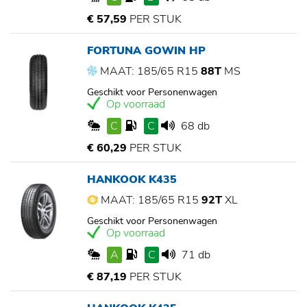
€ 57,59
PER STUK
FORTUNA GOWIN HP
MAAT: 185/65 R15
88T
MS
Geschikt voor Personenwagen
Op voorraad
C
C
68 db
€ 60,29
PER STUK
HANKOOK K435
MAAT: 185/65 R15
92T
XL
Geschikt voor Personenwagen
Op voorraad
A
C
71 db
€ 87,19
PER STUK