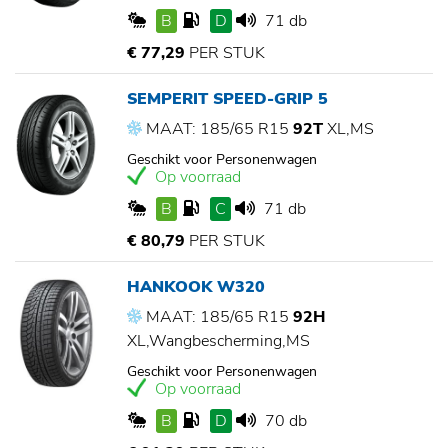
B
D
71 db
€ 77,29
PER STUK
SEMPERIT SPEED-GRIP 5
MAAT: 185/65 R15
92T
XL,MS
Geschikt voor Personenwagen
Op voorraad
B
C
71 db
€ 80,79
PER STUK
HANKOOK W320
MAAT: 185/65 R15
92H
XL,Wangbescherming,MS
Geschikt voor Personenwagen
Op voorraad
B
D
70 db