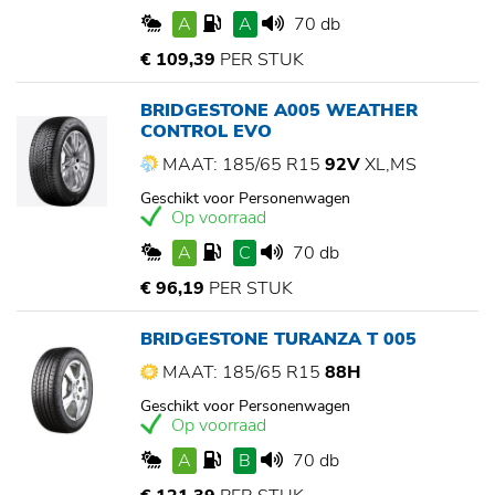
A
A
70 db
€ 109,39
PER STUK
BRIDGESTONE A005 WEATHER
CONTROL EVO
MAAT: 185/65 R15
92V
XL,MS
Geschikt voor Personenwagen
Op voorraad
A
C
70 db
€ 96,19
PER STUK
BRIDGESTONE TURANZA T 005
MAAT: 185/65 R15
88H
Geschikt voor Personenwagen
Op voorraad
A
B
70 db