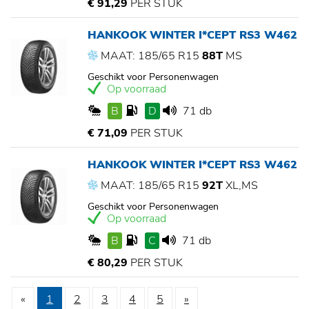
€ 91,29
PER STUK
HANKOOK WINTER I*CEPT RS3 W462
MAAT: 185/65 R15
88T
MS
Geschikt voor Personenwagen
Op voorraad
B
D
71 db
€ 71,09
PER STUK
HANKOOK WINTER I*CEPT RS3 W462
MAAT: 185/65 R15
92T
XL,MS
Geschikt voor Personenwagen
Op voorraad
B
C
71 db
€ 80,29
PER STUK
«
1
2
3
4
5
»