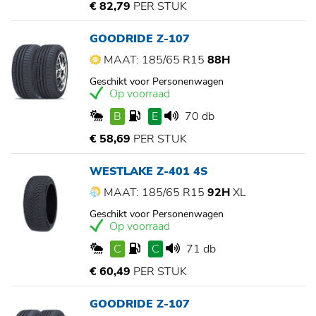
€ 82,79
PER STUK
GOODRIDE Z-107
MAAT: 185/65 R15
88H
Geschikt voor Personenwagen
Op voorraad
B
E
70 db
€ 58,69
PER STUK
WESTLAKE Z-401 4S
MAAT: 185/65 R15
92H
XL
Geschikt voor Personenwagen
Op voorraad
C
C
71 db
€ 60,49
PER STUK
GOODRIDE Z-107