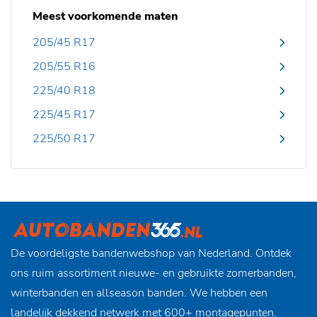
Meest voorkomende maten
205/45 R17
205/55 R16
225/40 R18
225/45 R17
225/50 R17
De voordeligste bandenwebshop van Nederland. Ontdek
ons ruim assortiment nieuwe- en gebruikte zomerbanden,
winterbanden en allseason banden. We hebben een
landelijk dekkend netwerk met 600+ montagepunten,