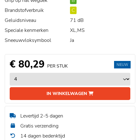
Grip op nat wegdek
B
Brandstofverbruik
C
Geluidsniveau
71 dB
Speciale kenmerken
XL,MS
Sneeuwvloksymbool
Ja
€ 80,29
NIEUW
PER STUK
IN WINKELWAGEN
Levertijd 2-5 dagen
Gratis verzending
14 dagen bedenktijd