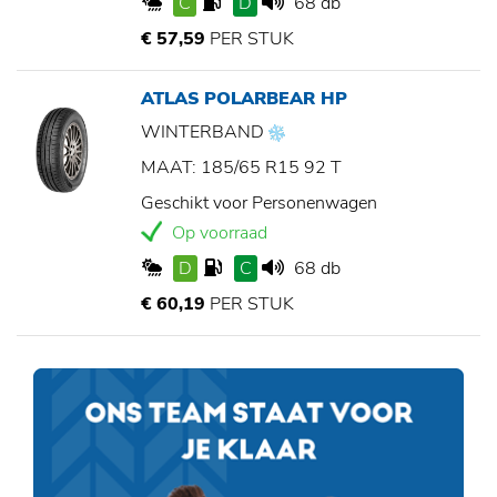
C
D
68 db
€ 57,59
PER STUK
ATLAS POLARBEAR HP
WINTERBAND
MAAT: 185/65 R15 92 T
Geschikt voor Personenwagen
Op voorraad
D
C
68 db
€ 60,19
PER STUK