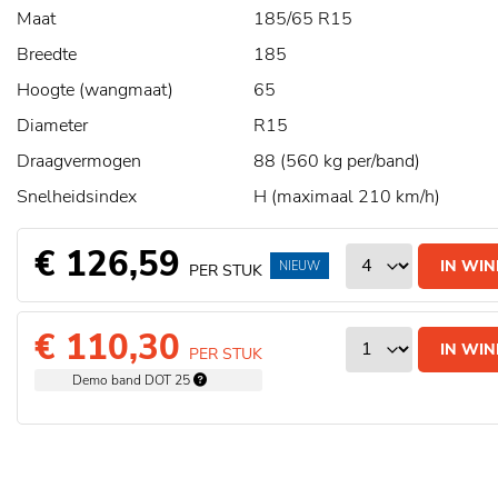
Maat
185/65 R15
Breedte
185
Hoogte (wangmaat)
65
Diameter
R15
Draagvermogen
88 (560 kg per/band)
Snelheidsindex
H (maximaal 210 km/h)
€ 126,59
IN WI
NIEUW
PER STUK
€ 110,30
IN WI
PER STUK
Demo band DOT 25