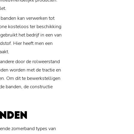
lieuvriendelijke producten.
let.
banden kan verwerken tot
one kosteloos ter beschikking
ebruikt het bedrijf in een van
dstof. Hier heeft men een
aakt.
r andere door de rolweerstand
uden worden met de tractie en
n. Om dit te bewerkstelligen
de banden, de constructie
NDEN
ekende zomerband types van