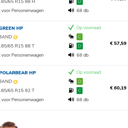
185/65 R15 88 H
D
t voor Personenwagen
68 db
Op voorraad
 GREEN HP
BAND
C
€ 57,59
185/65 R15 88 T
D
t voor Personenwagen
68 db
Op voorraad
 POLARBEAR HP
BAND
D
€ 60,19
185/65 R15 92 T
C
t voor Personenwagen
68 db