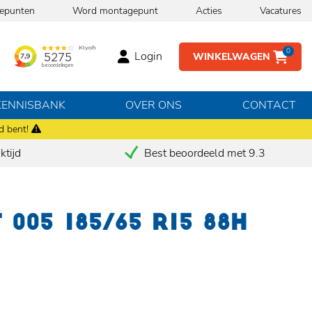
epunten
Word montagepunt
Acties
Vacatures
0
Login
WINKELWAGEN
KENNISBANK
OVER ONS
CONTACT
d bent!
tijd
Best beoordeeld met 9.3
005 185/65 R15 88H