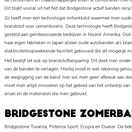
de consument en maatschappelijke eisen te combineren met mi
Dit blijkt vooral uit het feit dat Bridgestone actief banden recyc
Zo heeft men een technologie ontwikkeld waarmee men oude 
brandstof voor cementovens. Deze technologie heeft Bridgest
gesteld aan geïnteresseerde bedrijven in Noord-Amerika. Ook g
haar eigen fabrieken in Japan alleen oude autobanden als bran
elektriciteitsopwekkende faciliteit gebouwd die dit mogelijk m
Het bedrijf let ook op brandstofbesparing. Dit doet men onde
van de banden te verlagen. Hierbij moet er wel rekening geho
de wegligging van de band, hier wil men geen afbreuk aan doe
moet men altijd innoveren op het gebied van het ontwerp van 
ervan en de materialen die men gebruikt.
BRIDGESTONE ZOMERBA
Bridgestone Turanza, Potenza Sport, Ecopia en Dueler. De b