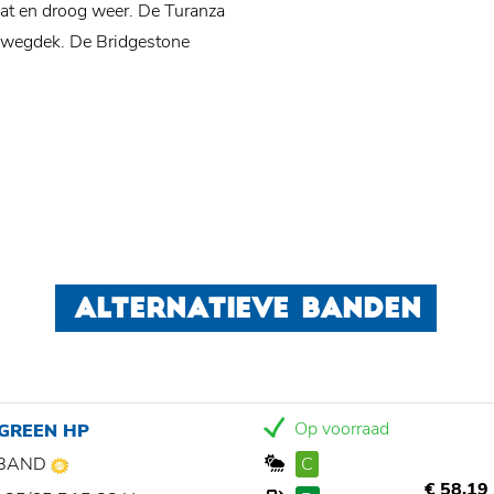
nat en droog weer. De Turanza
g wegdek. De Bridgestone
ALTERNATIEVE BANDEN
Op voorraad
 GREEN HP
BAND
C
€ 58,19