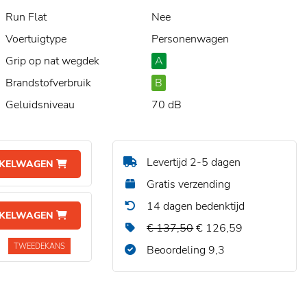
Run Flat
Nee
Voertuigtype
Personenwagen
Grip op nat wegdek
A
Brandstofverbruik
B
Geluidsniveau
70 dB
Levertijd 2-5 dagen
NKELWAGEN
Gratis verzending
14 dagen bedenktijd
NKELWAGEN
€ 137,50
€ 126,59
TWEEDEKANS
Beoordeling 9,3