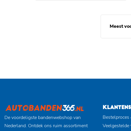
Meest vo
KLANTENS
Bestelproces 
De voordeligste bandenwebshop van
Nederland. Ontdek ons ruim assortiment
Veelgestelde