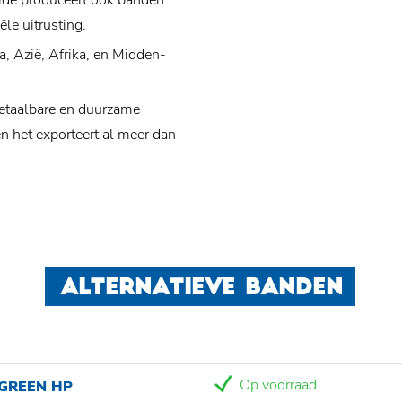
ide produceert ook banden
le uitrusting.
a, Azië, Afrika, en Midden-
etaalbare en duurzame
n het exporteert al meer dan
ALTERNATIEVE BANDEN
Op voorraad
 GREEN HP