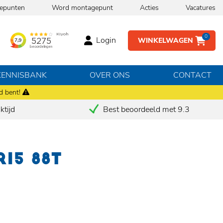
epunten
Word montagepunt
Acties
Vacatures
0
Login
WINKELWAGEN
KENNISBANK
OVER ONS
CONTACT
d bent!
tijd
Best beoordeeld met 9.3
R15 88T