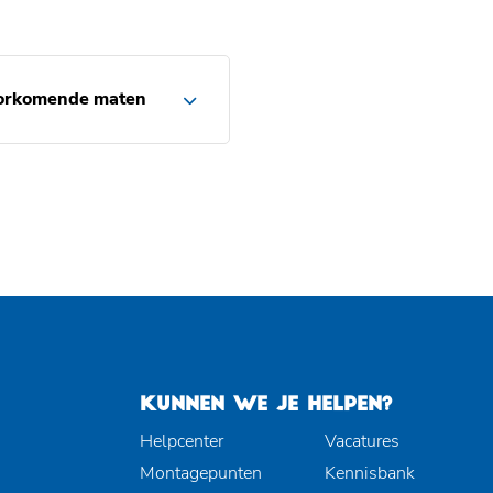
orkomende maten
KUNNEN WE JE HELPEN?
Helpcenter
Vacatures
Montagepunten
Kennisbank