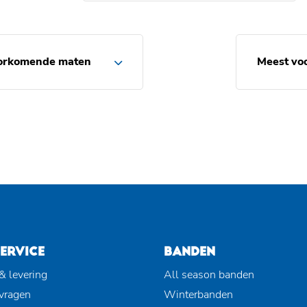
orkomende maten
Meest vo
ERVICE
BANDEN
& levering
All season banden
 vragen
Winterbanden