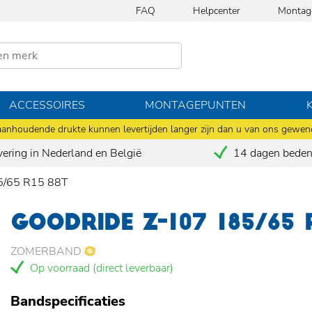
FAQ
Helpcenter
Montag
ACCESSOIRES
MONTAGEPUNTEN
anhoudende drukte kunnen levertijden langer zijn dan u van ons gewen
vering in Nederland en België
14 dagen bedenk
/65 R15 88T
GOODRIDE Z-107 185/65 
ZOMERBAND
Op voorraad (direct leverbaar)
Bandspecificaties