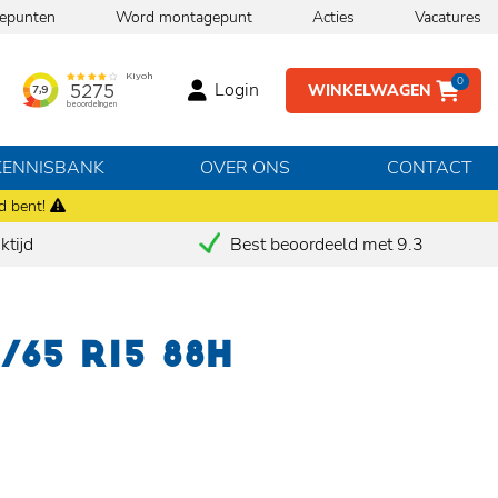
epunten
Word montagepunt
Acties
Vacatures
0
Login
WINKELWAGEN
KENNISBANK
OVER ONS
CONTACT
d bent!
tijd
Best beoordeeld met 9.3
/65 R15 88H