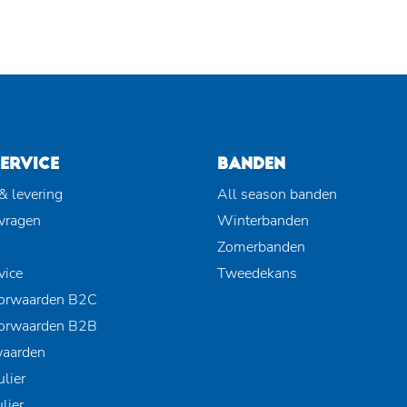
ERVICE
BANDEN
& levering
All season banden
 vragen
Winterbanden
Zomerbanden
vice
Tweedekans
orwaarden B2C
orwaarden B2B
waarden
lier
lier