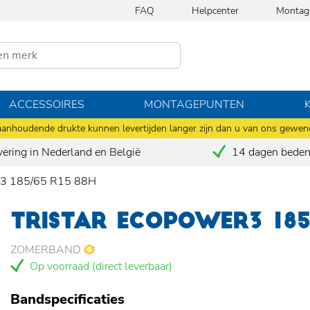
FAQ
Helpcenter
Montag
ACCESSOIRES
MONTAGEPUNTEN
anhoudende drukte kunnen levertijden langer zijn dan u van ons gewen
vering in Nederland en België
14 dagen bedenk
 185/65 R15 88H
TRISTAR ECOPOWER3 185
ZOMERBAND
Op voorraad (direct leverbaar)
Bandspecificaties