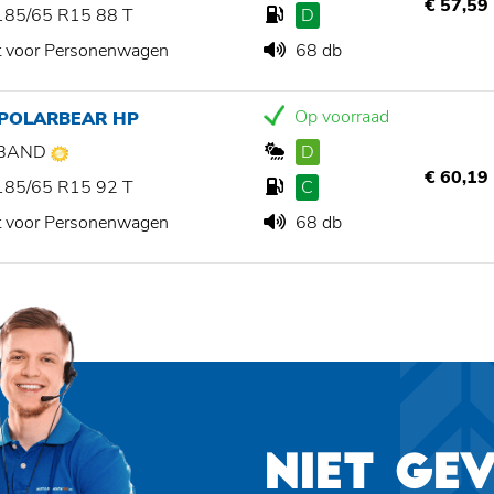
€ 57,59
185/65 R15 88 T
D
t voor Personenwagen
68 db
Op voorraad
 POLARBEAR HP
BAND
D
€ 60,19
185/65 R15 92 T
C
t voor Personenwagen
68 db
NIET GE