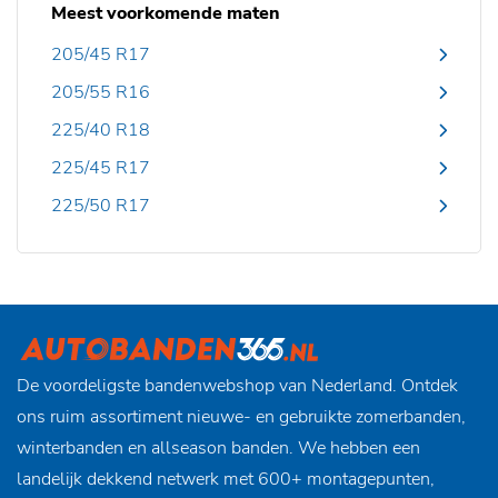
Meest voorkomende maten
205/45 R17
205/55 R16
225/40 R18
225/45 R17
225/50 R17
De voordeligste bandenwebshop van Nederland. Ontdek
ons ruim assortiment nieuwe- en gebruikte zomerbanden,
winterbanden en allseason banden. We hebben een
landelijk dekkend netwerk met 600+ montagepunten,