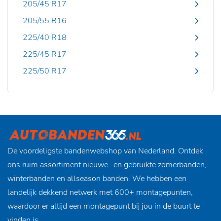
205/45 R17
205/55 R16
225/40 R18
225/45 R17
225/50 R17
De voordeligste bandenwebshop van Nederland. Ontdek
ons ruim assortiment nieuwe- en gebruikte zomerbanden,
winterbanden en allseason banden. We hebben een
landelijk dekkend netwerk met 600+ montagepunten,
waardoor er altijd een montagepunt bij jou in de buurt te
vinden is.