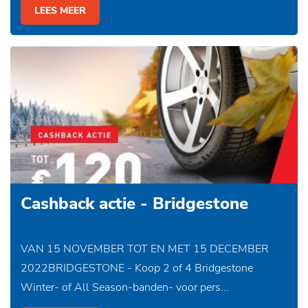
LEES MEER
Cashback actie - Bridgestone
VAN 15 NOVEMBER TOT EN MET 15 DECEMBER
2022BRIDGESTONE - Koop 2 of 4 Bridgestone
Winter- of All Season-banden- voor pers...