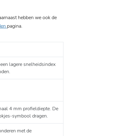
 Daarnaast hebben we ook de
den
pagina.
 een lagere snelheidsindex
oden.
aal 4 mm profieldiepte. De
okjes-symbool dragen.
onderen met de