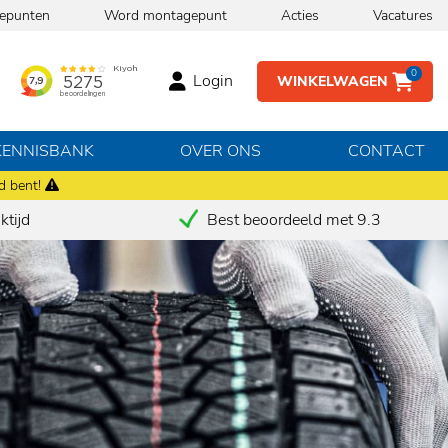
epunten
Word montagepunt
Acties
Vacatures
0
Login
WINKELWAGEN
KENNISBANK
OVER ONS
CONTACT
d bent!
tijd
Best beoordeeld met 9.3