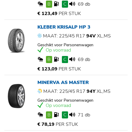
B
C
69 db
€ 123,49
PER STUK
KLEBER KRISALP HP 3
MAAT: 225/45 R17
94V
XL,MS
Geschikt voor Personenwagen
Op voorraad
B
C
69 db
€ 123,09
PER STUK
MINERVA AS MASTER
MAAT: 225/45 R17
94Y
XL,MS
Geschikt voor Personenwagen
Op voorraad
B
C
71 db
€ 78,19
PER STUK