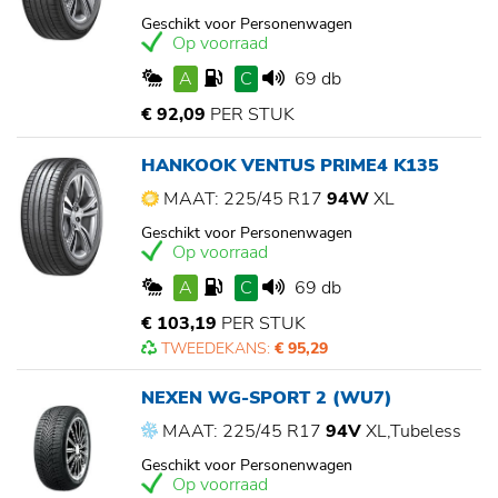
Geschikt voor Personenwagen
Op voorraad
A
C
69 db
€ 92,09
PER STUK
HANKOOK VENTUS PRIME4 K135
MAAT: 225/45 R17
94W
XL
Geschikt voor Personenwagen
Op voorraad
A
C
69 db
€ 103,19
PER STUK
TWEEDEKANS:
€ 95,29
NEXEN WG-SPORT 2 (WU7)
MAAT: 225/45 R17
94V
XL,Tubeless
Geschikt voor Personenwagen
Op voorraad