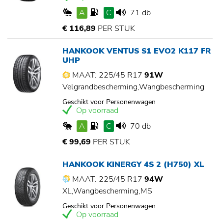
A
C
71 db
€ 116,89
PER STUK
HANKOOK VENTUS S1 EVO2 K117 FR
UHP
MAAT: 225/45 R17
91W
Velgrandbescherming,Wangbescherming
Geschikt voor Personenwagen
Op voorraad
A
C
70 db
€ 99,69
PER STUK
HANKOOK KINERGY 4S 2 (H750) XL
MAAT: 225/45 R17
94W
XL,Wangbescherming,MS
Geschikt voor Personenwagen
Op voorraad