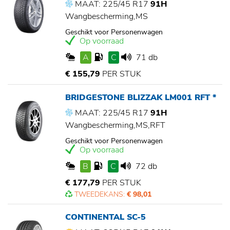
MAAT: 225/45 R17
91H
Wangbescherming,MS
Geschikt voor Personenwagen
Op voorraad
A
C
71 db
€ 155,79
PER STUK
BRIDGESTONE BLIZZAK LM001 RFT *
MAAT: 225/45 R17
91H
Wangbescherming,MS,RFT
Geschikt voor Personenwagen
Op voorraad
B
C
72 db
€ 177,79
PER STUK
TWEEDEKANS:
€ 98,01
CONTINENTAL SC-5