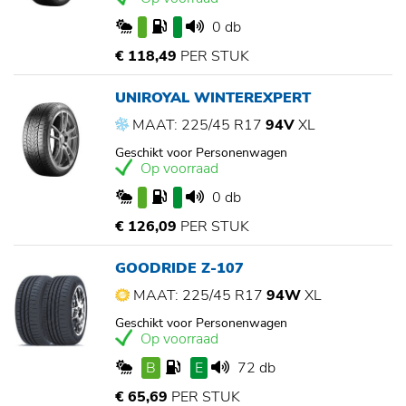
0 db
€ 118,49
PER STUK
UNIROYAL WINTEREXPERT
MAAT: 225/45 R17
94V
XL
Geschikt voor Personenwagen
Op voorraad
0 db
€ 126,09
PER STUK
GOODRIDE Z-107
MAAT: 225/45 R17
94W
XL
Geschikt voor Personenwagen
Op voorraad
B
E
72 db
€ 65,69
PER STUK