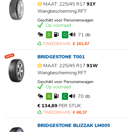
MAAT: 225/45 R17
91Y
Wangbescherming,RFT
Geschikt voor Personenwagen
Op voorraad
B
D
71 db
TWEEDEKANS:
€ 161,67
BRIDGESTONE T001
Op=Op
MAAT: 225/45 R17
91W
Wangbescherming,RFT
Geschikt voor Personenwagen
Op voorraad
B
C
70 db
€ 134,69
PER STUK
TWEEDEKANS:
€ 68,37
BRIDGESTONE BLIZZAK LM005