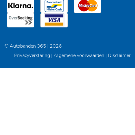
© Autobanden 365 | 2026
Privacyverklaring
|
Algemene voorwaarden
|
Disclaimer