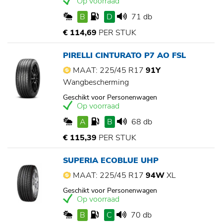
Op voorraad
B
D
71 db
€ 114,69
PER STUK
PIRELLI CINTURATO P7 AO FSL
MAAT: 225/45 R17
91Y
Wangbescherming
Geschikt voor Personenwagen
Op voorraad
A
B
68 db
€ 115,39
PER STUK
SUPERIA ECOBLUE UHP
MAAT: 225/45 R17
94W
XL
Geschikt voor Personenwagen
Op voorraad
B
C
70 db