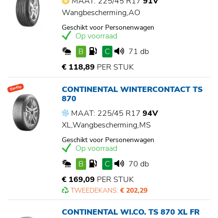
MAAT: 225/45 R17
91V
Wangbescherming,AO
Geschikt voor Personenwagen
Op voorraad
B
C
71 db
€ 118,89
PER STUK
CONTINENTAL WINTERCONTACT TS
Op=Op
870
MAAT: 225/45 R17
94V
XL,Wangbescherming,MS
Geschikt voor Personenwagen
Op voorraad
B
C
70 db
€ 169,09
PER STUK
TWEEDEKANS:
€ 202,29
CONTINENTAL WI.CO. TS 870 XL FR