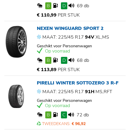
B
D
69 db
€ 110,99
PER STUK
NEXEN WINGUARD SPORT 2
MAAT: 225/45 R17
94V
XL,MS
Geschikt voor Personenwagen
Op voorraad
B
D
68 db
€ 113,89
PER STUK
PIRELLI WINTER SOTTOZERO 3 R-F
MAAT: 225/45 R17
91H
MS,RFT
Geschikt voor Personenwagen
Op voorraad
B
C
72 db
TWEEDEKANS:
€ 96,92