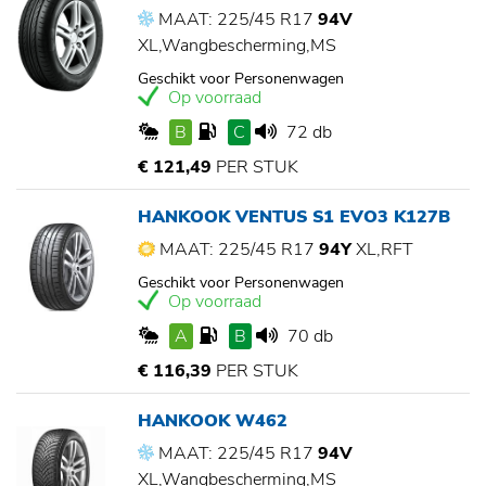
MAAT: 225/45 R17
94V
XL,Wangbescherming,MS
Geschikt voor Personenwagen
Op voorraad
B
C
72 db
€ 121,49
PER STUK
HANKOOK VENTUS S1 EVO3 K127B
MAAT: 225/45 R17
94Y
XL,RFT
Geschikt voor Personenwagen
Op voorraad
A
B
70 db
€ 116,39
PER STUK
HANKOOK W462
MAAT: 225/45 R17
94V
XL,Wangbescherming,MS