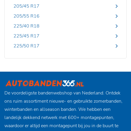
205/45 R17
205/55 R16
225/40 R18
225/45 R17
225/50 R17
De voordeligste bandenwebshop van Nederland. Ontdek
ons ruim assortiment nieuwe- en gebruikte zomerbanden,
winterbanden en allseason banden. We hebben een
landelijk dekkend netwerk met 600+ montagepunten,
waardoor er altijd een montagepunt bij jou in de buurt te