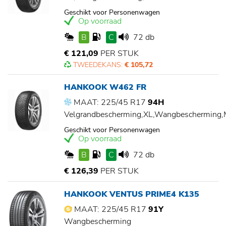
Geschikt voor Personenwagen
Op voorraad
B
C
72 db
€ 121,09
PER STUK
TWEEDEKANS:
€ 105,72
HANKOOK W462 FR
MAAT: 225/45 R17
94H
Velgrandbescherming,XL,Wangbescherming
Geschikt voor Personenwagen
Op voorraad
B
C
72 db
€ 126,39
PER STUK
HANKOOK VENTUS PRIME4 K135
MAAT: 225/45 R17
91Y
Wangbescherming