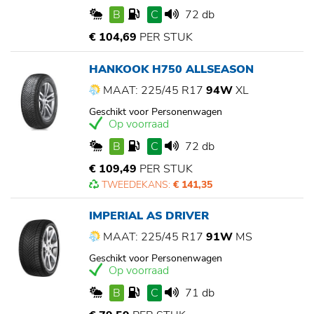
B
C
72 db
€ 104,69
PER STUK
HANKOOK H750 ALLSEASON
MAAT: 225/45 R17
94W
XL
Geschikt voor Personenwagen
Op voorraad
B
C
72 db
€ 109,49
PER STUK
TWEEDEKANS:
€ 141,35
IMPERIAL AS DRIVER
MAAT: 225/45 R17
91W
MS
Geschikt voor Personenwagen
Op voorraad
B
C
71 db