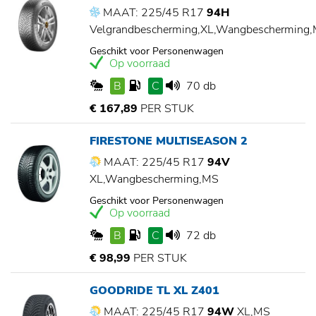
MAAT: 225/45 R17
94H
Velgrandbescherming,XL,Wangbescherming
Geschikt voor Personenwagen
Op voorraad
B
C
70 db
€ 167,89
PER STUK
FIRESTONE MULTISEASON 2
MAAT: 225/45 R17
94V
XL,Wangbescherming,MS
Geschikt voor Personenwagen
Op voorraad
B
C
72 db
€ 98,99
PER STUK
GOODRIDE TL XL Z401
MAAT: 225/45 R17
94W
XL,MS