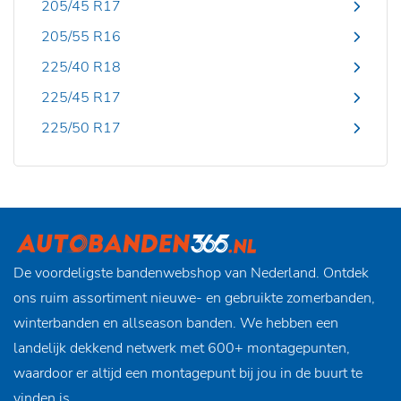
205/45 R17
205/55 R16
225/40 R18
225/45 R17
225/50 R17
De voordeligste bandenwebshop van Nederland. Ontdek
ons ruim assortiment nieuwe- en gebruikte zomerbanden,
winterbanden en allseason banden. We hebben een
landelijk dekkend netwerk met 600+ montagepunten,
waardoor er altijd een montagepunt bij jou in de buurt te
vinden is.