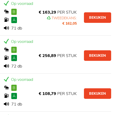
Op voorraad
B
€ 163,29
PER STUK
BEKIJKEN
TWEEDEKANS:
A
€ 162,05
71 db
Op voorraad
B
€ 256,89
PER STUK
BEKIJKEN
A
72 db
Op voorraad
B
€ 108,79
PER STUK
BEKIJKEN
A
71 db