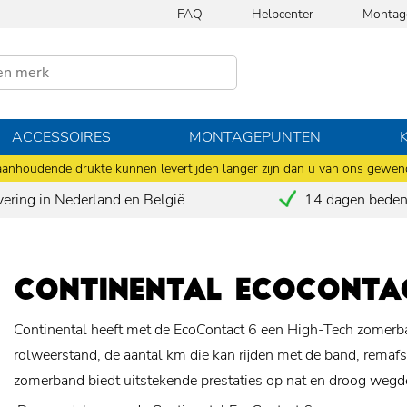
FAQ
Helpcenter
Montag
ACCESSOIRES
MONTAGEPUNTEN
anhoudende drukte kunnen levertijden langer zijn dan u van ons gewen
vering in Nederland en België
14 dagen bedenk
CONTINENTAL ECOCONTA
Continental heeft met de EcoContact 6 een High-Tech zomerba
rolweerstand, de aantal km die kan rijden met de band, remaf
zomerband biedt uitstekende prestaties op nat en droog wegd