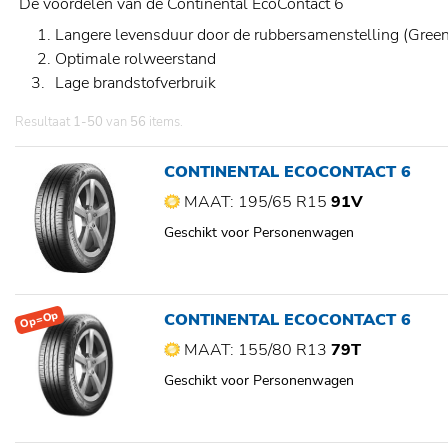
De voordelen van de Continental EcoContact 6
Langere levensduur door de rubbersamenstelling (Green 
Optimale rolweerstand
Lage brandstofverbruik
Resultaat
1-50
van
56
items.
CONTINENTAL ECOCONTACT 6
MAAT: 195/65 R15
91V
Geschikt voor Personenwagen
Op=Op
CONTINENTAL ECOCONTACT 6
MAAT: 155/80 R13
79T
Geschikt voor Personenwagen