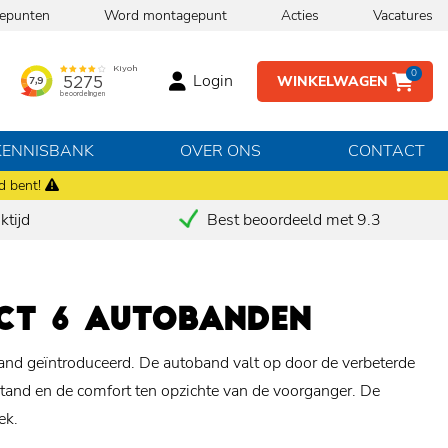
epunten
Word montagepunt
Acties
Vacatures
0
Login
WINKELWAGEN
KENNISBANK
OVER ONS
CONTACT
d bent!
tijd
Best beoordeeld met 9.3
CT 6 AUTOBANDEN
nd geïntroduceerd. De autoband valt op door de verbeterde
stand en de comfort ten opzichte van de voorganger. De
ek.