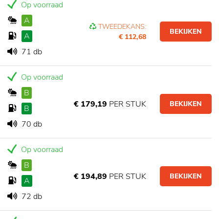
Op voorraad
A
TWEEDEKANS:
BEKIJKEN
A
€ 112,68
71 db
Op voorraad
B
€ 179,19
PER STUK
BEKIJKEN
B
70 db
Op voorraad
B
€ 194,89
PER STUK
BEKIJKEN
A
72 db