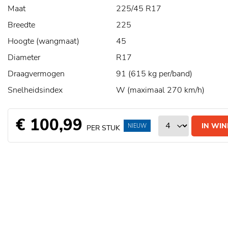
Maat
225/45 R17
Breedte
225
Hoogte (wangmaat)
45
Diameter
R17
Draagvermogen
91 (615 kg per/band)
Snelheidsindex
W (maximaal 270 km/h)
€ 100,99
IN WI
NIEUW
PER STUK