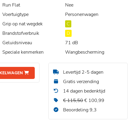
Run Flat
Nee
Voertuigtype
Personenwagen
Grip op nat wegdek
C
Brandstofverbruik
D
Geluidsniveau
71 dB
Speciale kenmerken
Wangbescherming
Levertijd 2-5 dagen
NKELWAGEN
Gratis verzending
14 dagen bedenktijd
€ 115,50
€ 100,99
Beoordeling 9,3