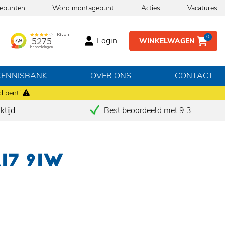
epunten
Word montagepunt
Acties
Vacatures
0
Login
WINKELWAGEN
KENNISBANK
OVER ONS
CONTACT
d bent!
tijd
Best beoordeeld met 9.3
R17 91W