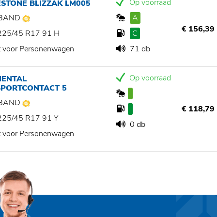
Op voorraad
STONE BLIZZAK LM005
BAND
A
€ 156,39
225/45 R17 91 H
C
t voor Personenwagen
71 db
Op voorraad
NENTAL
SPORTCONTACT 5
BAND
€ 118,79
225/45 R17 91 Y
0 db
t voor Personenwagen