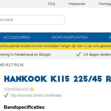
FAQ
Helpcenter
Montag
ACCESSOIRES
MONTAGEPUNTEN
anhoudende drukte kunnen levertijden langer zijn dan u van ons gewen
vering in Nederland en België
14 dagen bedenk
/45 R17 91W
HANKOOK K115 225/45 
ZOMERBAND
Op voorraad (direct leverbaar)
Bandspecificaties