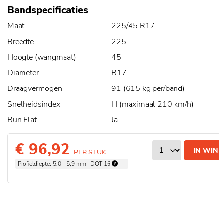
Bandspecificaties
Maat
225/45 R17
Breedte
225
Hoogte (wangmaat)
45
Diameter
R17
Draagvermogen
91 (615 kg per/band)
Snelheidsindex
H (maximaal 210 km/h)
Run Flat
Ja
€ 96,92
IN WI
PER STUK
Profieldiepte: 5,0 - 5,9 mm | DOT 16