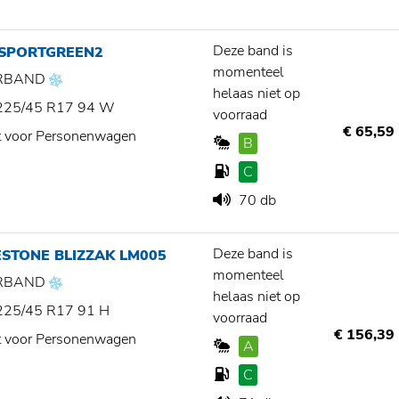
Deze band is
 SPORTGREEN2
momenteel
RBAND
helaas niet op
225/45 R17 94 W
voorraad
€ 65,59
t voor Personenwagen
B
C
70 db
Deze band is
STONE BLIZZAK LM005
momenteel
RBAND
helaas niet op
225/45 R17 91 H
voorraad
€ 156,39
t voor Personenwagen
A
C