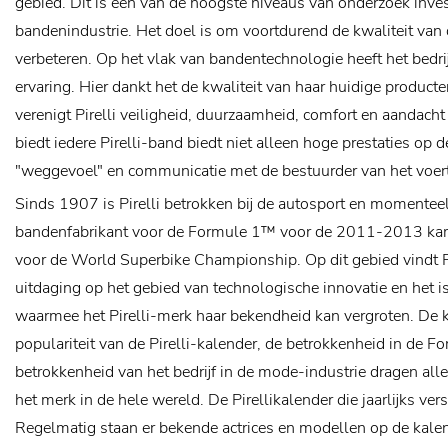
gebied. Dit is een van de hoogste niveaus van onderzoek inves
bandenindustrie. Het doel is om voortdurend de kwaliteit van 
verbeteren.
Op het vlak van bandentechnologie heeft het bedri
ervaring. Hier dankt het de kwaliteit van haar huidige product
verenigt Pirelli veiligheid, duurzaamheid, comfort en aandacht
biedt iedere Pirelli-band biedt niet alleen hoge prestaties op
"weggevoel" en communicatie met de bestuurder van het voert
Sinds 1907 is Pirelli betrokken bij de autosport en momenteel
bandenfabrikant voor de Formule 1™ voor de 2011-2013 ka
voor de World Superbike Championship. Op dit gebied vindt Pi
uitdaging op het gebied van technologische innovatie en het i
waarmee het Pirelli-merk haar bekendheid kan vergroten.
De k
populariteit van de Pirelli-kalender, de betrokkenheid in de 
betrokkenheid van het bedrijf in de mode-industrie dragen all
het merk in de hele wereld. De Pirellikalender die jaarlijks vers
Regelmatig staan er bekende actrices en modellen op de kale