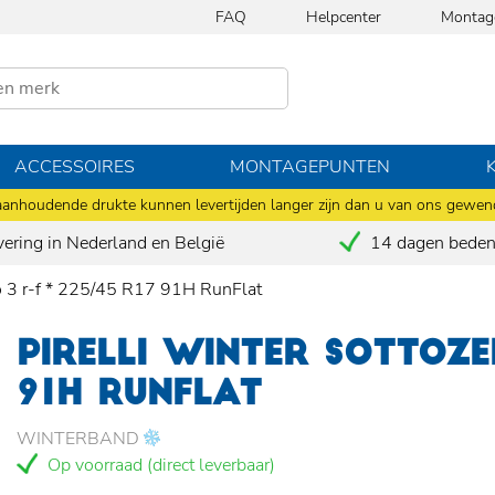
FAQ
Helpcenter
Montag
ACCESSOIRES
MONTAGEPUNTEN
anhoudende drukte kunnen levertijden langer zijn dan u van ons gewen
vering in Nederland en België
14 dagen bedenk
ro 3 r-f * 225/45 R17 91H RunFlat
PIRELLI WINTER SOTTOZE
91H RUNFLAT
WINTERBAND
Op voorraad (direct leverbaar)