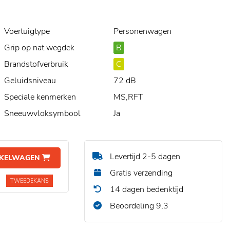
Voertuigtype
Personenwagen
Grip op nat wegdek
B
Brandstofverbruik
C
Geluidsniveau
72 dB
Speciale kenmerken
MS,RFT
Sneeuwvloksymbool
Ja
Levertijd 2-5 dagen
NKELWAGEN
Gratis verzending
TWEEDEKANS
14 dagen bedenktijd
Beoordeling 9,3