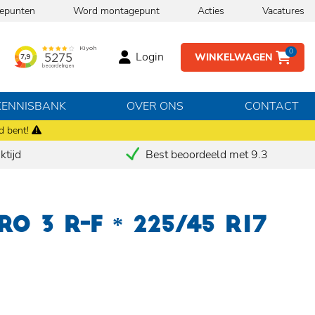
epunten
Word montagepunt
Acties
Vacatures
0
Login
WINKELWAGEN
KENNISBANK
OVER ONS
CONTACT
d bent!
tijd
Best beoordeeld met 9.3
RO 3 R-F * 225/45 R17