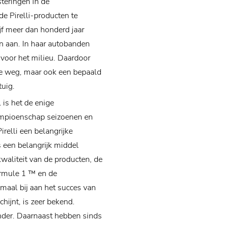
teringen in de
de Pirelli-producten te
jf meer dan honderd jaar
en aan. In haar autobanden
 voor het milieu. Daardoor
 de weg, maar ook een bepaald
uig.
 is het de enige
mpioenschap seizoenen en
relli een belangrijke
s een belangrijk middel
waliteit van de producten, de
Formule 1 ™ en de
emaal bij aan het succes van
chijnt, is zeer bekend.
nder. Daarnaast hebben sinds