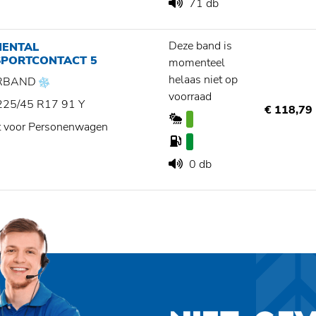
71 db
Deze band is
NENTAL
SPORTCONTACT 5
momenteel
helaas niet op
RBAND
voorraad
225/45 R17 91 Y
€ 118,79
t voor Personenwagen
0 db