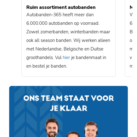
Ruim assortiment autobanden
Mon
Autobanden-365 heeft meer dan
Wij
6.000.000 autobanden op voorraad.
600
Zowel zomerbanden, winterbanden maar
Bel
ook all season banden. Wij werken alleen
ons
met Nederlandse, Belgische en Duitse
mon
groothandels. Vul
hier
je bandenmaat in
van
en bestel je banden.
mon