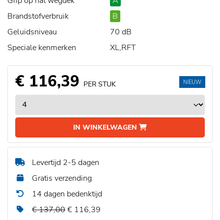
Grip op nat wegdek
A
Brandstofverbruik
B
Geluidsniveau
70 dB
Speciale kenmerken
XL,RFT
€ 116,39
NIEUW
PER STUK
IN WINKELWAGEN
Levertijd 2-5 dagen
Gratis verzending
14 dagen bedenktijd
€ 137,00
€ 116,39