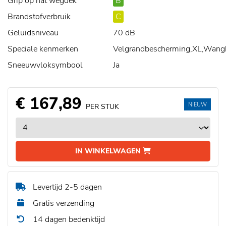
Grip op nat wegdek
B
Brandstofverbruik
C
Geluidsniveau
70 dB
Speciale kenmerken
Velgrandbescherming,XL,Wang
Sneeuwvloksymbool
Ja
€ 167,89
NIEUW
PER STUK
IN WINKELWAGEN
Levertijd 2-5 dagen
Gratis verzending
14 dagen bedenktijd