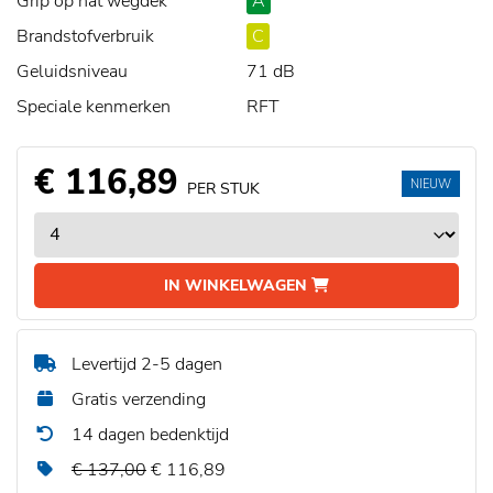
Grip op nat wegdek
A
Brandstofverbruik
C
Geluidsniveau
71 dB
Speciale kenmerken
RFT
€ 116,89
NIEUW
PER STUK
IN WINKELWAGEN
Levertijd 2-5 dagen
Gratis verzending
14 dagen bedenktijd
€ 137,00
€ 116,89