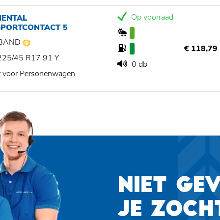
Op voorraad
NENTAL
SPORTCONTACT 5
BAND
€ 118,79
225/45 R17 91 Y
0 db
t voor Personenwagen
NIET GE
JE ZOCH