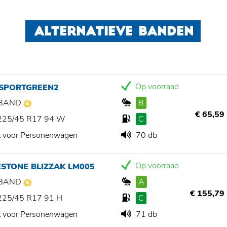
ALTERNATIEVE BANDEN
Op voorraad
 SPORTGREEN2
BAND
B
€ 65,59
225/45 R17 94 W
C
t voor Personenwagen
70 db
Op voorraad
STONE BLIZZAK LM005
BAND
A
€ 155,79
225/45 R17 91 H
C
t voor Personenwagen
71 db