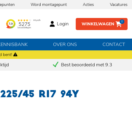
epunten
Word montagepunt
Acties
Vacatures
0
Login
WINKELWAGEN
KENNISBANK
OVER ONS
CONTACT
d bent!
tijd
Best beoordeeld met 9.3
 225/45 R17 94Y