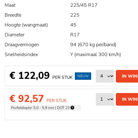
Maat
225/45 R17
Breedte
225
Hoogte (wangmaat)
45
Diameter
R17
Draagvermogen
94 (670 kg per/band)
Snelheidsindex
Y (maximaal 300 km/h)
€ 122,09
IN WI
NIEUW
PER STUK
€ 92,57
IN WI
PER STUK
Profieldiepte: 5,0 - 5,9 mm | DOT 23