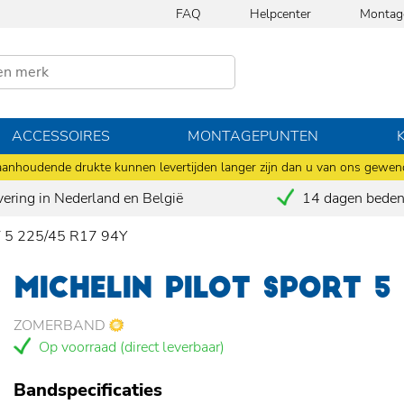
FAQ
Helpcenter
Montag
ACCESSOIRES
MONTAGEPUNTEN
anhoudende drukte kunnen levertijden langer zijn dan u van ons gewen
vering in Nederland en België
14 dagen bedenk
T 5 225/45 R17 94Y
MICHELIN PILOT SPORT 5
ZOMERBAND
Op voorraad (direct leverbaar)
Bandspecificaties