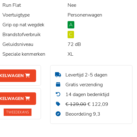
Run Flat
Nee
Voertuigtype
Personenwagen
Grip op nat wegdek
A
Brandstofverbruik
C
Geluidsniveau
72 dB
Speciale kenmerken
XL
Levertijd 2-5 dagen
NKELWAGEN
Gratis verzending
14 dagen bedenktijd
NKELWAGEN
€ 129,00
€ 122,09
TWEEDEKANS
Beoordeling 9,3