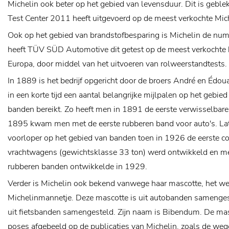
Michelin ook beter op het gebied van levensduur. Dit is geble
Test Center 2011 heeft uitgevoerd op de meest verkochte Mic
Ook op het gebied van brandstofbesparing is Michelin de nu
heeft TÜV SÜD Automotive dit getest op de meest verkochte 
Europa, door middel van het uitvoeren van rolweerstandtests.
In 1889 is het bedrijf opgericht door de broers André en Édoua
in een korte tijd een aantal belangrijke mijlpalen op het gebie
banden bereikt. Zo heeft men in 1891 de eerste verwisselbare
1895 kwam men met de eerste rubberen band voor auto's. Lat
voorloper op het gebied van banden toen in 1926 de eerste c
vrachtwagens (gewichtsklasse 33 ton) werd ontwikkeld en men
rubberen banden ontwikkelde in 1929.
Verder is Michelin ook bekend vanwege haar mascotte, het 
Michelinmannetje. Deze mascotte is uit autobanden samenge
uit fietsbanden samengesteld. Zijn naam is Bibendum. De mas
poses afgebeeld op de publicaties van Michelin, zoals de weg