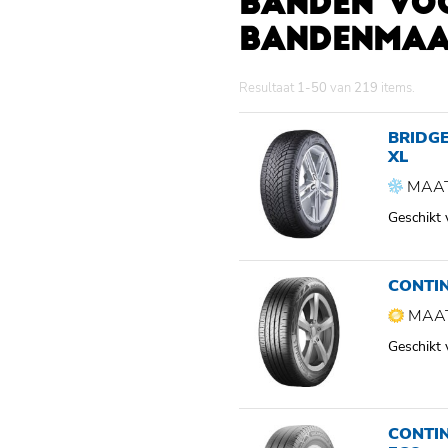
BANDEN VOO
BANDENMAAT
Resultaat
1-50
van
219
items.
BRIDGE
XL
MAAT
Geschikt
CONTIN
MAAT
Geschikt
CONTI