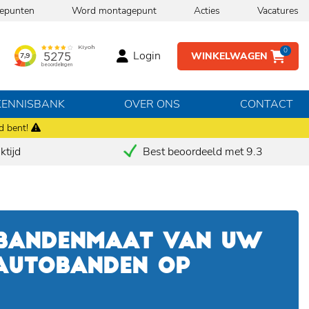
epunten
Word montagepunt
Acties
Vacatures
0
Login
WINKELWAGEN
KENNISBANK
OVER ONS
CONTACT
d bent!
tijd
Best beoordeeld met 9.3
 BANDENMAAT VAN UW
 AUTOBANDEN OP