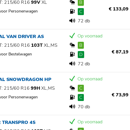
: 215/60 R16
99V
XL
B
€ 133,09
 voor Personenwagen
C
72 db
Op voorraad
AL VAN DRIVER AS
: 215/60 R16
103T
XL,MS
B
€ 87,19
 voor Bestelwagen
D
72 db
Op voorraad
IAL SNOWDRAGON HP
: 215/60 R16
99H
XL,MS
C
€ 73,99
 voor Personenwagen
C
70 db
Op voorraad
R TRANSPRO 4S