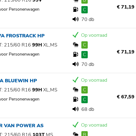
: 215/60 R16
95V
B
€ 71,19
 voor Personenwagen
C
70 db
Op voorraad
VA FROSTRACK HP
: 215/60 R16
99H
XL,MS
C
€ 71,19
 voor Personenwagen
C
70 db
Op voorraad
IA BLUEWIN HP
: 215/60 R16
99H
XL,MS
C
€ 67,59
 voor Personenwagen
C
68 db
Op voorraad
AR VAN POWER AS
: 215/60 R16
103T
MS
B