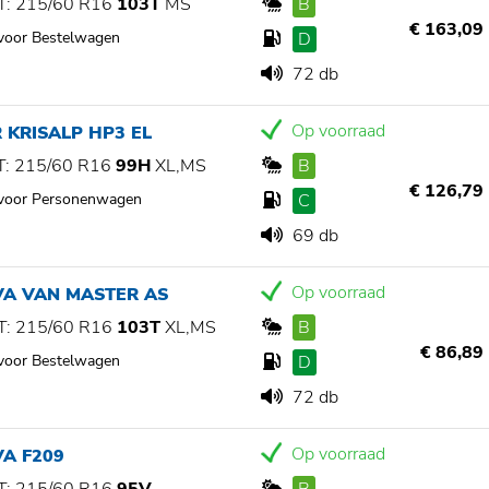
: 215/60 R16
103T
MS
B
€ 163,09
 voor Bestelwagen
D
72 db
Op voorraad
 KRISALP HP3 EL
: 215/60 R16
99H
XL,MS
B
€ 126,79
 voor Personenwagen
C
69 db
Op voorraad
VA VAN MASTER AS
: 215/60 R16
103T
XL,MS
B
€ 86,89
 voor Bestelwagen
D
72 db
Op voorraad
A F209