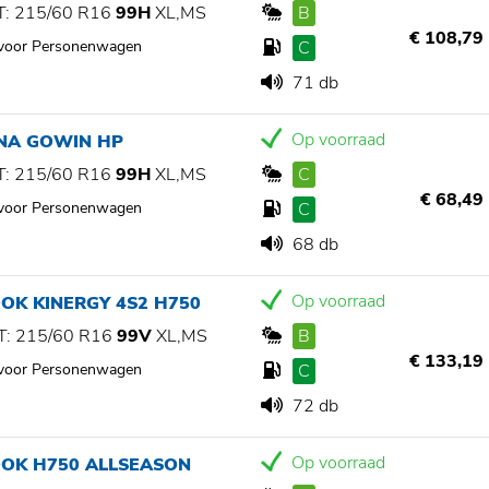
: 215/60 R16
99H
XL,MS
B
€ 108,79
 voor Personenwagen
C
71 db
Op voorraad
NA GOWIN HP
: 215/60 R16
99H
XL,MS
C
€ 68,49
 voor Personenwagen
C
68 db
Op voorraad
OK KINERGY 4S2 H750
: 215/60 R16
99V
XL,MS
B
€ 133,19
 voor Personenwagen
C
72 db
Op voorraad
OK H750 ALLSEASON