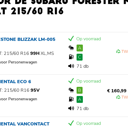
R DE SUBARU FORESTER 
 215/60 R16
Op voorraad
STONE BLIZZAK LM-005
A
TW
: 215/60 R16
99H
XL,MS
C
 voor Personenwagen
71 db
Op voorraad
ENTAL ECO 6
: 215/60 R16
95V
B
€ 160,99
TW
 voor Personenwagen
A
71 db
Op voorraad
NENTAL VANCONTACT