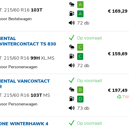
A
: 215/60 R16
103T
€ 169,29
A
 voor Bestelwagen
72 db
Op voorraad
NENTAL
WINTERCONTACT TS 830
C
€ 159,69
C
: 215/60 R16
99H
XL,MS
72 db
 voor Personenwagen
Op voorraad
NENTAL VANCONTACT
R
B
€ 197,49
: 215/60 R16
103T
MS
TW
D
 voor Personenwagen
73 db
Op voorraad
TONE WINTERHAWK 4