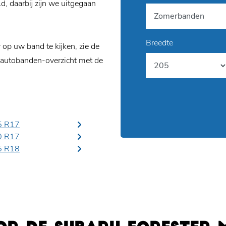
, daarbij zijn we uitgegaan
Breedte
p uw band te kijken, zie de
 autobanden-overzicht met de
5 R17
0 R17
5 R18