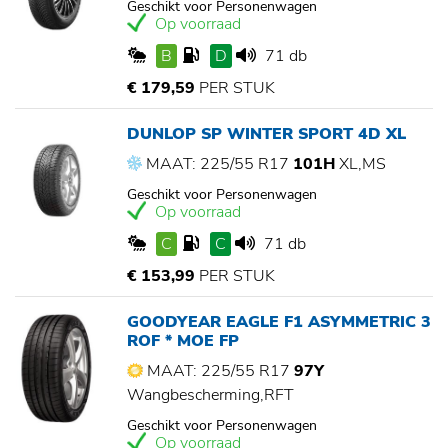
Geschikt voor Personenwagen
Op voorraad
B
D
71 db
€ 179,59
PER STUK
DUNLOP SP WINTER SPORT 4D XL
MAAT: 225/55 R17
101H
XL,MS
Geschikt voor Personenwagen
Op voorraad
C
C
71 db
€ 153,99
PER STUK
GOODYEAR EAGLE F1 ASYMMETRIC 3
ROF * MOE FP
MAAT: 225/55 R17
97Y
Wangbescherming,RFT
Geschikt voor Personenwagen
Op voorraad