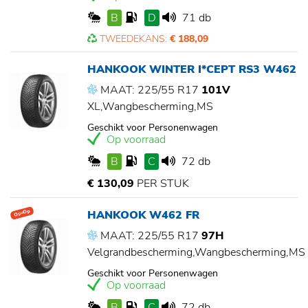
B
D
71 db
TWEEDEKANS:
€ 188,09
HANKOOK WINTER I*CEPT RS3 W462
MAAT: 225/55 R17
101V
XL,Wangbescherming,MS
Geschikt voor Personenwagen
Op voorraad
B
C
72 db
€ 130,09
PER STUK
HANKOOK W462 FR
Op=Op
MAAT: 225/55 R17
97H
Velgrandbescherming,Wangbescherming,MS
Geschikt voor Personenwagen
Op voorraad
B
C
72 db