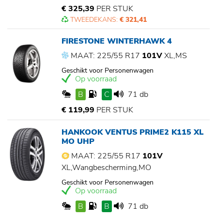
€ 325,39
PER STUK
TWEEDEKANS:
€ 321,41
FIRESTONE WINTERHAWK 4
MAAT: 225/55 R17
101V
XL,MS
Geschikt voor Personenwagen
Op voorraad
B
C
71 db
€ 119,99
PER STUK
HANKOOK VENTUS PRIME2 K115 XL
MO UHP
MAAT: 225/55 R17
101V
XL,Wangbescherming,MO
Geschikt voor Personenwagen
Op voorraad
B
B
71 db