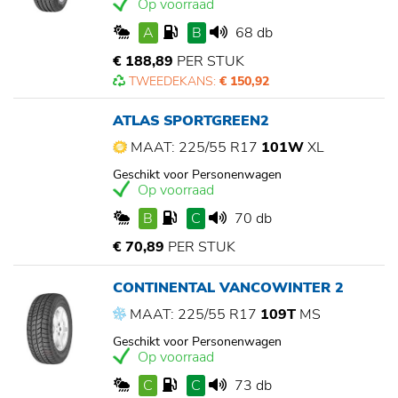
Op voorraad
A
B
68 db
€ 188,89
PER STUK
TWEEDEKANS:
€ 150,92
ATLAS SPORTGREEN2
MAAT: 225/55 R17
101W
XL
Geschikt voor Personenwagen
Op voorraad
B
C
70 db
€ 70,89
PER STUK
CONTINENTAL VANCOWINTER 2
MAAT: 225/55 R17
109T
MS
Geschikt voor Personenwagen
Op voorraad
C
C
73 db