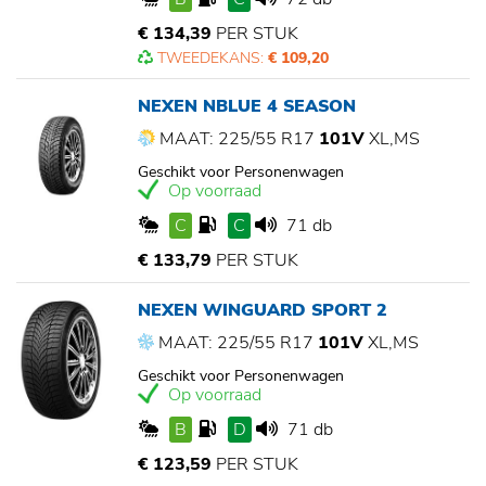
€ 134,39
PER STUK
TWEEDEKANS:
€ 109,20
NEXEN NBLUE 4 SEASON
MAAT: 225/55 R17
101V
XL,MS
Geschikt voor Personenwagen
Op voorraad
C
C
71 db
€ 133,79
PER STUK
NEXEN WINGUARD SPORT 2
MAAT: 225/55 R17
101V
XL,MS
Geschikt voor Personenwagen
Op voorraad
B
D
71 db
€ 123,59
PER STUK