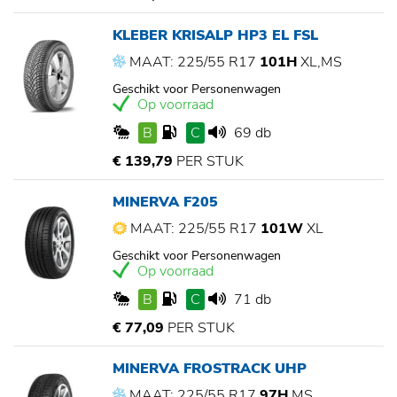
KLEBER KRISALP HP3 EL FSL
MAAT: 225/55 R17
101H
XL,MS
Geschikt voor Personenwagen
Op voorraad
B
C
69 db
€ 139,79
PER STUK
MINERVA F205
MAAT: 225/55 R17
101W
XL
Geschikt voor Personenwagen
Op voorraad
B
C
71 db
€ 77,09
PER STUK
MINERVA FROSTRACK UHP
MAAT: 225/55 R17
97H
MS