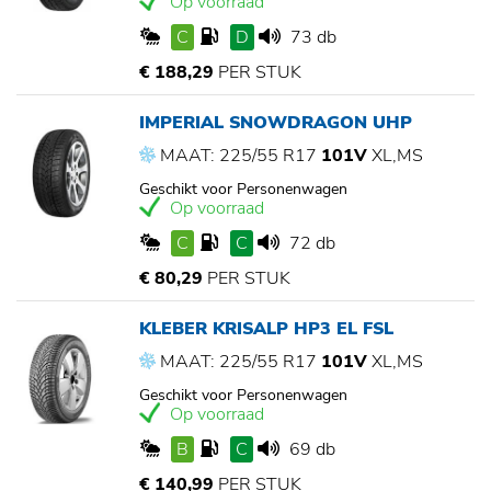
Op voorraad
C
D
73 db
€ 188,29
PER STUK
IMPERIAL SNOWDRAGON UHP
MAAT: 225/55 R17
101V
XL,MS
Geschikt voor Personenwagen
Op voorraad
C
C
72 db
€ 80,29
PER STUK
KLEBER KRISALP HP3 EL FSL
MAAT: 225/55 R17
101V
XL,MS
Geschikt voor Personenwagen
Op voorraad
B
C
69 db
€ 140,99
PER STUK