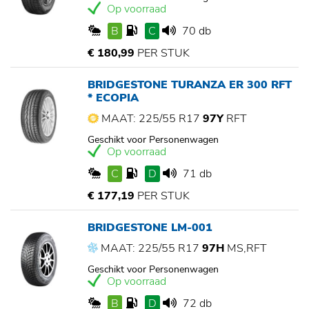
Op voorraad
B
C
70 db
€ 180,99
PER STUK
BRIDGESTONE TURANZA ER 300 RFT
* ECOPIA
MAAT: 225/55 R17
97Y
RFT
Geschikt voor Personenwagen
Op voorraad
C
D
71 db
€ 177,19
PER STUK
BRIDGESTONE LM-001
MAAT: 225/55 R17
97H
MS,RFT
Geschikt voor Personenwagen
Op voorraad
B
D
72 db