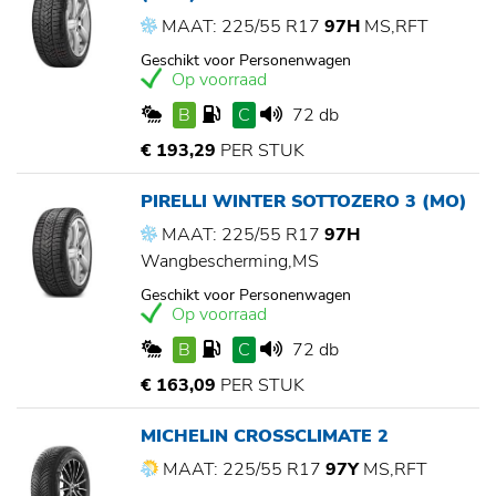
MAAT: 225/55 R17
97H
MS,RFT
Geschikt voor Personenwagen
Op voorraad
B
C
72 db
€ 193,29
PER STUK
PIRELLI WINTER SOTTOZERO 3 (MO)
MAAT: 225/55 R17
97H
Wangbescherming,MS
Geschikt voor Personenwagen
Op voorraad
B
C
72 db
€ 163,09
PER STUK
MICHELIN CROSSCLIMATE 2
MAAT: 225/55 R17
97Y
MS,RFT