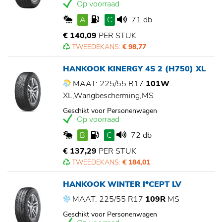
Op voorraad
A
C
71 db
€ 140,09
PER STUK
TWEEDEKANS:
€ 98,77
HANKOOK KINERGY 4S 2 (H750) XL
MAAT: 225/55 R17
101W
XL,Wangbescherming,MS
Geschikt voor Personenwagen
Op voorraad
B
C
72 db
€ 137,29
PER STUK
TWEEDEKANS:
€ 184,01
HANKOOK WINTER I*CEPT LV
MAAT: 225/55 R17
109R
MS
Geschikt voor Personenwagen