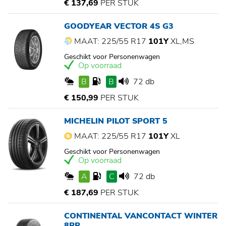
€ 137,69
PER STUK
GOODYEAR VECTOR 4S G3
MAAT: 225/55 R17
101Y
XL,MS
Geschikt voor Personenwagen
Op voorraad
B
B
72 db
€ 150,99
PER STUK
MICHELIN PILOT SPORT 5
MAAT: 225/55 R17
101Y
XL
Geschikt voor Personenwagen
Op voorraad
A
C
72 db
€ 187,69
PER STUK
CONTINENTAL VANCONTACT WINTER
8PR