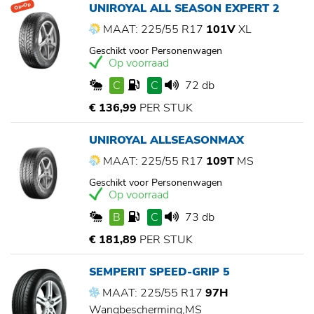
UNIROYAL ALL SEASON EXPERT 2
Op=Op
MAAT: 225/55 R17
101V
XL
Geschikt voor Personenwagen
Op voorraad
C
C
72 db
€ 136,99
PER STUK
UNIROYAL ALLSEASONMAX
MAAT: 225/55 R17
109T
MS
Geschikt voor Personenwagen
Op voorraad
B
C
73 db
€ 181,89
PER STUK
SEMPERIT SPEED-GRIP 5
MAAT: 225/55 R17
97H
Wangbescherming,MS