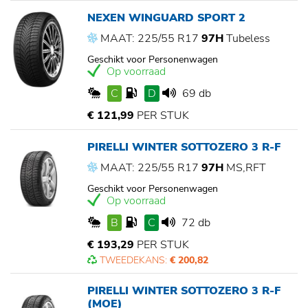
NEXEN WINGUARD SPORT 2
MAAT: 225/55 R17
97H
Tubeless
Geschikt voor Personenwagen
Op voorraad
C
D
69 db
€ 121,99
PER STUK
PIRELLI WINTER SOTTOZERO 3 R-F
MAAT: 225/55 R17
97H
MS,RFT
Geschikt voor Personenwagen
Op voorraad
B
C
72 db
€ 193,29
PER STUK
TWEEDEKANS:
€ 200,82
PIRELLI WINTER SOTTOZERO 3 R-F
(MOE)