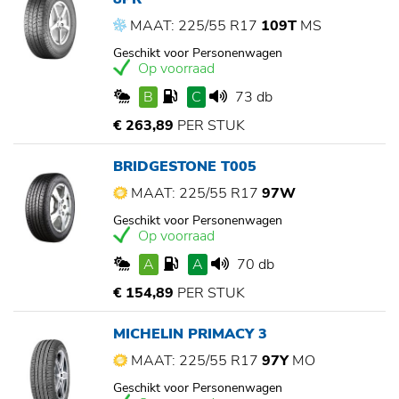
MAAT: 225/55 R17
109T
MS
Geschikt voor Personenwagen
Op voorraad
B
C
73 db
€ 263,89
PER STUK
BRIDGESTONE T005
MAAT: 225/55 R17
97W
Geschikt voor Personenwagen
Op voorraad
A
A
70 db
€ 154,89
PER STUK
MICHELIN PRIMACY 3
MAAT: 225/55 R17
97Y
MO
Geschikt voor Personenwagen