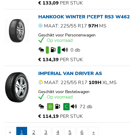
€ 133,09
PER STUK
HANKOOK WINTER I*CEPT RS3 W462
MAAT: 225/55 R17
97H
MS
Geschikt voor Personenwagen
Op voorraad
0 db
€ 134,39
PER STUK
IMPERIAL VAN DRIVER AS
MAAT: 225/55 R17
109H
XL,MS
Geschikt voor Bestelwagen
Op voorraad
B
C
72 db
€ 114,19
PER STUK
«
1
2
3
4
5
6
»