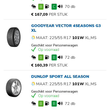
B
C
70 db
€ 167,09
PER STUK
GOODYEAR VECTOR 4SEASONS G3
XL
MAAT: 225/55 R17
101W
XL,MS
Geschikt voor Personenwagen
Op voorraad
B
B
72 db
€ 160,39
PER STUK
DUNLOP SPORT ALL SEASON
MAAT: 225/55 R17
101W
XL,MS
Geschikt voor Personenwagen
Op voorraad
B
B
72 db